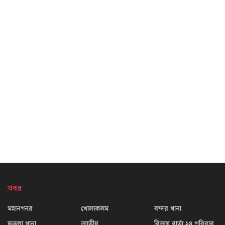
খবর
মহানগনর
খোলাকলম
বন্দর থানা
ফতুল্লা থানা
জাতীয়
বিজয় বার্তা ২৪ পরিবার