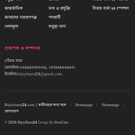
আন্তর্জাতিক
তথ্য ও প্রযুক্তি
বিজয় বার্তা ২৪ স্পেশাল
আমাদের নারায়ণগঞ্জ
পদপ্রার্থী
খেলাধূলা
ফতুল্লা থানা
প্রকাশক ও সম্পাদক
গৌতম সাহা
মোবাইলঃ-০১৯২২৭৫৮৮৮৯, ০১৭১২২৬৫৯৯৭।
ইমেইলঃ-bijoybarta24@gmail.com
Bijoybarta24.com | স্বাধীনতার কথা বলে
Homepage
Homepage
যোগাযোগ
© 2020
BijoyBarta24
Design By
HostGine
.