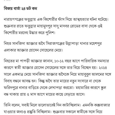
বিজয় বার্তা ২৪ ডট কম
নারায়ণগঞ্জের ফতুল্লায় এক কিশোরীর ফাঁস দিয়ে আত্মহত্যার ঘটনা ঘটেছে।
শুক্রবার রাতে ফতুল্লার মাহামুদপুর সাদু মাদবর রোডের বাসা থেকে ওই
কিশোরীর মরদেহ উদ্ধার করে পুলিশ।
নিহত সানজিদা আক্তার অথৈ সিরাজগঞ্জের উল্লাপাড়া থানার মহেশপুর
এলাকার আক্তার হোসেন সোহেলের মেয়ে।
নিহতের মা পাপড়ী আক্তার জানান, ১০-১২ বছর আগে পারিবারিক সমস্যার
কারণে স্বামী আক্তার হোসেন সোহেলের সঙ্গে তার বিয়ে বিচ্ছেদ হয়। ২০১৪
সালে একমাত্র মেয়ে সানজিদা আক্তার অথৈকে নিয়ে মাহাবুবুল আলমের সঙ্গে
বিবাহ বন্ধনে আবদ্ধ হন। কিন্তু অথৈ তার মায়ের নতুন সংসারে না থেকে
ফরিদপুরে নানার বাড়িতে থেকে লেখাপড়া করতো। মহামারির কারণে স্কুল
বন্ধ থাকায় প্রায় ৫ মাস আগে মায়ের কাছে বেড়াতে আসে।
তিনি বলেন, সবাই মিলে ভালোভাবেই দিন কাটাচ্ছিলাম। এমনকি কক্সবাজার
যাওয়ার জন্যও প্রস্তুতি নিচ্ছিলাম। শুক্রবার সকালে স্বামীকে সঙ্গে নিয়ে