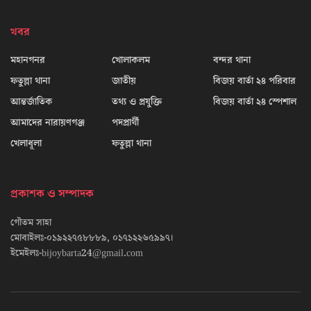
খবর
মহানগনর
খোলাকলম
বন্দর থানা
ফতুল্লা থানা
জাতীয়
বিজয় বার্তা ২৪ পরিবার
আন্তর্জাতিক
তথ্য ও প্রযুক্তি
বিজয় বার্তা ২৪ স্পেশাল
আমাদের নারায়ণগঞ্জ
পদপ্রার্থী
খেলাধূলা
ফতুল্লা থানা
প্রকাশক ও সম্পাদক
গৌতম সাহা
মোবাইলঃ-০১৯২২৭৫৮৮৮৯, ০১৭১২২৬৫৯৯৭।
ইমেইলঃ-bijoybarta24@gmail.com