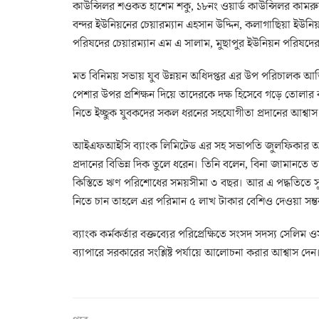
কাউন্সিলর শওকত হাশেম শকু, ১৮নং ওয়ার্ড কাউন্সিলর কামরু
বন্দর ইউনিয়নের চেয়ারম্যান এহসান উদ্দিন, কলাগাছিয়া ইউনি
পরিষদের চেয়ারম্যান এম এ সালাম, মুছাপুর ইউনিয়ন পরিষদের 
মত বিনিময় সভায় যুব উন্নয়ন অধিদপ্তর এর উপ পরিচালক আতিকু
পেশার উপর প্রশিক্ষন দিয়ে তাদেরকে দক্ষ হিসেবে গড়ে তোলার ব্যা
নিতে ইচ্ছুক যুবকদের সকল ধরনের সহযোগীতা প্রদানের আশ্বাস
আইএফআইসি ব্যাংক লিমিটেড এর সহ সভাপতি জুলফিকার আলী চাক
প্রদানের বিভিন্ন দিক তুলে ধরেন। তিনি বলেন, বিনা জামানতে ত
কিস্তিতে ঋণ পরিশোধের সময়সীমা ৩ বছর। আর এ পদ্ধতিতে স
নিতে চান তাহলে এর পরিমান ৫ লাখ টাকার বেশিও দেওয়া সম্ভব।
ব্যাংক কর্মকর্তার বক্তব্যের পরিপ্রেক্ষিতে সংসদ সদস্য সেলিম
ব্যাপারে সরকারের সংশ্লিষ্ট পর্যায়ে আলোচনা করার আশ্বাস দেন