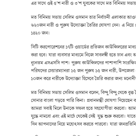
এর সাথে ওই ৫’শ নারী ও ৩’শ যুবকের সাথে মত বিনিময় সভায় 
মত বিনিময় সভায় সেলিম ওসমান তার নির্বাচনী এলাকার আও
৬২০জন নারী ও পুরুষ উদ্যোক্তা তৈরির ঘোষণা দেন। এ নিয়ে সেল
১৪২০ জন।
সিটি করপোরেশনের ১৭টি ওয়ার্ডের প্রতিজন কাউন্সিলরের মাধ
করা হবে। যারা ব্যবসার মাধ্যমে নিজে সাবলম্বী হতে চান এবং অন
ন্যূনতম এসএসসি পাশ। পুরুষ কাউন্সিলদের পাশাপাশি সংরক্ষিত
পরিষদের চেয়ারম্যানরা ১৫ জন পুরুষ ১৫ জন নারী, উপজেলা চ
১০জন করে নারীকে উদ্যোক্তা হিসেবে তৈরি করার জন্য মনো
মত বিনিময় সভায় সেলিম ওসমান বলেন, বিন্দু বিন্দু থেকে বৃত্ত 
সোনার বাংলা গড়তে পারি কিনা। প্রধানমন্ত্রী ঘোষণা দিয়েছে
আমরা সবাই মিলে উনাকে সফল হতে সহযোগীতা করবো। আমাদে
যুদ্ধে নামবো এবং এই মার্চে থেকেই সেই যুদ্ধ শুরু করবো। 
দিন আপনাদের নিয়ে মহোৎসব করতে পারবো। যারা জনপ্রতিন