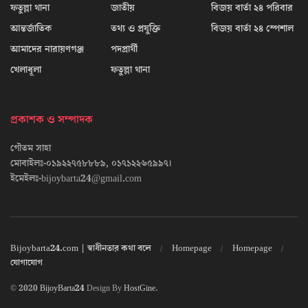
ফতুল্লা থানা
জাতীয়
বিজয় বার্তা ২৪ পরিবার
আন্তর্জাতিক
তথ্য ও প্রযুক্তি
বিজয় বার্তা ২৪ স্পেশাল
আমাদের নারায়ণগঞ্জ
পদপ্রার্থী
খেলাধূলা
ফতুল্লা থানা
প্রকাশক ও সম্পাদক
গৌতম সাহা
মোবাইলঃ-০১৯২২৭৫৮৮৮৯, ০১৭১২২৬৫৯৯৭।
ইমেইলঃ-bijoybarta24@gmail.com
Bijoybarta24.com | স্বাধীনতার কথা বলে
Homepage
Homepage
যোগাযোগ
© 2020
BijoyBarta24
Design By
HostGine
.