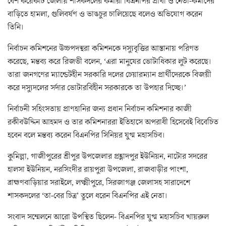
বেশ কয়েকটি জেলায় শাসকদলের কর্মীরা বিএনপির প্রার্থী ও নেতা-কর্মীদের
বাড়িতে হামলা, গুলিবর্ষণ ও ভাঙচুর চালিয়েছে বলেও অভিযোগ করেন
তিনি।
নির্বাচন কমিশনের উচ্চপদস্থরা কমিশনকে দস্যুবৃত্তির আস্তানায় পরিণত
করেছে, মন্তব্য করে রিজভী বলেন, ‘এরা মানুষের ভোটাধিকার লুট করেছে।
তারা জনগণের ম্যান্ডেটহীন সরকারি দলের চেয়ারম্যান প্রার্থীদেরকে বিজয়ী
করে দস্যুদলের সর্দার ভোটারবিহীন সরকারকে তা উপহার দিচ্ছে।’
নির্বাচনী সহিংসতায় প্রাণহানির জন্য প্রধান নির্বাচন কমিশনার কাজী
রকীবউদ্দিন আহমদ ও তার কমিশনাররা ইতিহাসে অপরাধী হিসেবেই বিবেচিত
হবেন বলে মন্তব্য করেন বিএনপির সিনিয়র যুগ্ম মহাসচিব।
কুমিল্লা, গাজীপুরের শ্রীপুর উপজেলার প্রহ্লাদপুর ইউনিয়ন, নাটোর সদরের
হালসা ইউনিয়ন, নরসিংদীর রায়পুরা উপজেলা, রাজবাড়ীর পাংশা,
ব্রাহ্মণবাড়িয়ার সরাইলে, লক্ষ্মীপুরে, সিরজাগঞ্জ জেলাসহ সারাদেশে
শাসকদলের ‘তা-বের চিত্র’ তুলে ধরেন বিএনপির এই নেতা।
সংবাদ সম্মেলনে আরো উপস্থিত ছিলেন- বিএনপির যুগ্ম মহাসচিব খায়রুল