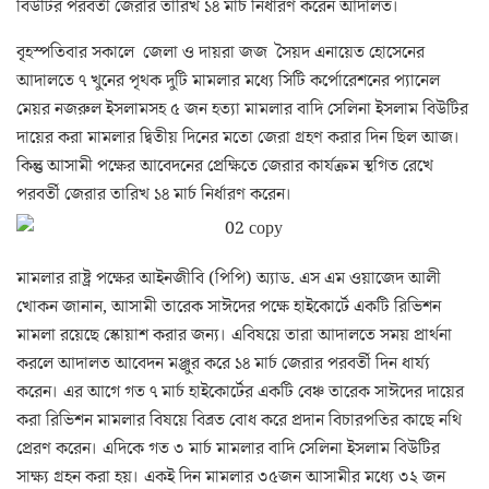
বিউটির পরবর্তী জেরার তারিখ ১৪ মার্চ নির্ধারণ করেন আদালত।
বৃহস্পতিবার সকালে জেলা ও দায়রা জজ সৈয়দ এনায়েত হোসেনের
আদালতে ৭ খুনের পৃথক দুটি মামলার মধ্যে সিটি কর্পোরেশনের প্যানেল
মেয়র নজরুল ইসলামসহ ৫ জন হত্যা মামলার বাদি সেলিনা ইসলাম বিউটির
দায়ের করা মামলার দ্বিতীয় দিনের মতো জেরা গ্রহণ করার দিন ছিল আজ।
কিন্তু আসামী পক্ষের আবেদনের প্রেক্ষিতে জেরার কার্যক্রম স্থগিত রেখে
পরবর্তী জেরার তারিখ ১৪ মার্চ নির্ধারণ করেন।
মামলার রাষ্ট্র পক্ষের আইনজীবি (পিপি) অ্যাড. এস এম ওয়াজেদ আলী
খোকন জানান, আসামী তারেক সাঈদের পক্ষে হাইকোর্টে একটি রিভিশন
মামলা রয়েছে স্কোয়াশ করার জন্য। এবিষয়ে তারা আদালতে সময় প্রার্থনা
করলে আদালত আবেদন মঞ্জুর করে ১৪ মার্চ জেরার পরবর্তী দিন ধার্য্য
করেন। এর আগে গত ৭ মার্চ হাইকোর্টের একটি বেঞ্চ তারেক সাঈদের দায়ের
করা রিভিশন মামলার বিষয়ে বিব্রত বোধ করে প্রদান বিচারপতির কাছে নথি
প্রেরণ করেন। এদিকে গত ৩ মার্চ মামলার বাদি সেলিনা ইসলাম বিউটির
সাক্ষ্য গ্রহন করা হয়। একই দিন মামলার ৩৫জন আসামীর মধ্যে ৩২ জন