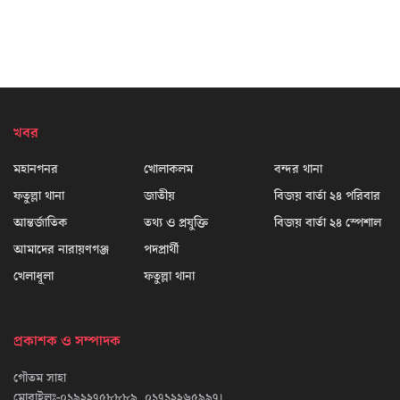
খবর
মহানগনর
খোলাকলম
বন্দর থানা
ফতুল্লা থানা
জাতীয়
বিজয় বার্তা ২৪ পরিবার
আন্তর্জাতিক
তথ্য ও প্রযুক্তি
বিজয় বার্তা ২৪ স্পেশাল
আমাদের নারায়ণগঞ্জ
পদপ্রার্থী
খেলাধূলা
ফতুল্লা থানা
প্রকাশক ও সম্পাদক
গৌতম সাহা
মোবাইলঃ-০১৯২২৭৫৮৮৮৯, ০১৭১২২৬৫৯৯৭।