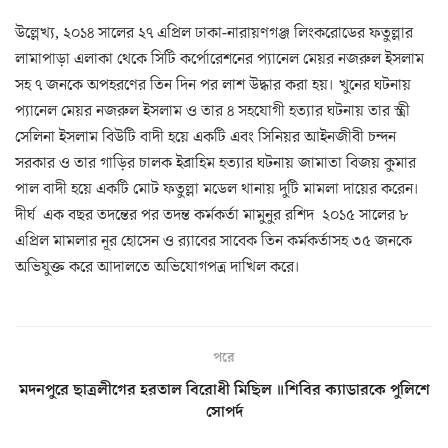
উল্লেখ্য, ২০১৪ সালের ২৭ এপ্রিল ঢাকা-নারায়ণগঞ্জ লিংকরোডের ফতুল্লার
লামাপাড়া এলাকা থেকে সিটি কর্পোরেশনের প্যানেল মেয়র নজরুল ইসলাম
সহ ৭ জনকে অপহরণের তিন দিন পর লাশ উদ্ধার করা হয়। খুনের ঘটনায়
প্যানেল মেয়র নজরুল ইসলাম ও তার ৪ সহযোগী হত্যার ঘটনায় তার স্ত্রী
সেলিনা ইসলাম বিউটি বাদী হয়ে একটি এবং সিনিয়র আইনজীবী চন্দন
সরকার ও তার গাড়ির চালক ইব্রাহিম হত্যার ঘটনায় জামাতা বিজয় কুমার
পাল বাদী হয়ে একটি মোট ফতুল্লা মডেল থানায় দুটি মামলা দায়ের করেন।
দীর্ঘ এক বছর তদন্তের পর তদন্ত কর্মকর্তা মামুনুর রশিদ ২০১৫ সালের ৮
এপ্রিল মামলার নূর হোসেন ও র‌্যাবের সাবেক তিন কর্মকর্তাসহ ৩৫ জনকে
অভিযুক্ত করে আদালতে অভিযোগপত্র দাখিল করে।
পরে
মদনপুরে ছাত্রলীগের হরতাল বিরোধী মিছিল ॥শিবির ক্যাডারকে পুলিশে
সোপর্দ