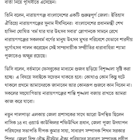
বার্তা নিয়ে পৃথিবীতে এসেছেন।
তিনি বলেন, নারায়ণগঞ্জ বাংলাদেশের একটি গুরুত্বপূর্ণ জেলা। ইতিহাস
ঐতিহ্যে নারায়ণগঞ্জের সুনাম দীর্ঘদিনের। বাংলাদেশের প্রধানমন্ত্রী শেখ
হাসিনা ঘোষিত ‘ধর্ম যার যার উৎসব সবার’ স্লোগানকে সামনে রেখে
নারায়ণগঞ্জের সকলধর্ম বর্ণের মানুষ উৎসব মুখর পরিবেশে যেভাবে শারদীয়
দূর্গোৎসব পালন করেছেন সেই সাম্প্রদায়ীক সম্প্রীতির ধারাবাহিতা শ্যামা
পূজাতেও অক্ষুন্ন রয়েছে।
ডিসি বলেন, বর্তমানে ফেসবুকের মাধ্যমে গুজব ছড়িয়ে বিশৃঙ্খলা সৃষ্টি করা
হচ্ছে। এ বিষয়ে সবাইকে সচেতন থাকতে হবে। কোথাও কোন কিছু ঘটে
থাকলে প্রথমে আমাদেরকে জানাবেন আর কোনরূপ গুজবে কান দিবেন না।
সকলের সহযোগিতায় নারায়ণগঞ্জের শান্তি শৃঙ্খলা বজায় রাখতে আমরা
কাজ করে যাবো।
নতুন পালপাড়া এলকায় জেলা প্রশাসকের সাথে আরো উপস্থিত ছিলেন
নাসিক ১৪ নং ওয়ার্ড কাউন্সিলর শফিউদ্দিন প্রধান, জেলা পূজা উদযাপন
পরিষদের সভাপতি দীপক কুমার সাহা, সাধারণ সম্পাদক শিখন সরকার
শিপন, জেলা হিন্দু বৌদ্ধ খ্রীস্টান ঐক্য পরিষদের সাধারণ সম্পাদক প্রদীপ