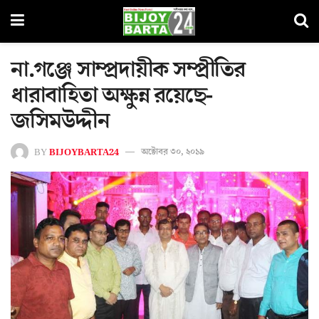
না.গঞ্জে সাম্প্রদায়ীক সম্প্রীতির
ধারাবাহিতা অক্ষুন্ন রয়েছে-
জসিমউদ্দীন
BY
BIJOYBARTA24
অক্টোবর ৩০, ২০১৯