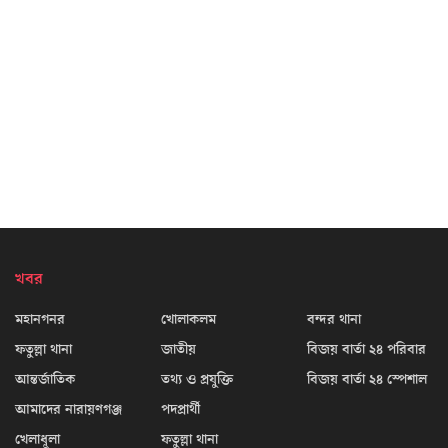
খবর
মহানগনর
খোলাকলম
বন্দর থানা
ফতুল্লা থানা
জাতীয়
বিজয় বার্তা ২৪ পরিবার
আন্তর্জাতিক
তথ্য ও প্রযুক্তি
বিজয় বার্তা ২৪ স্পেশাল
আমাদের নারায়ণগঞ্জ
পদপ্রার্থী
খেলাধূলা
ফতুল্লা থানা