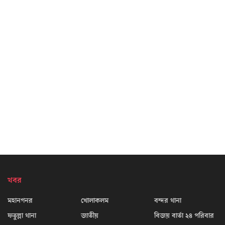
খবর
মহানগনর
খোলাকলম
বন্দর থানা
ফতুল্লা থানা
জাতীয়
বিজয় বার্তা ২৪ পরিবার