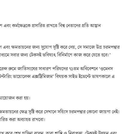
 এবং কর্মক্ষেত্রকে প্রসারিত রাখতে বিশ্ব নেতাদের প্রতি আহ্বান
 এবং ক্ষমতায়নের জন্য সুযোগ সৃষ্টি করে দেয়, সে সমাজে উগ্র চরমপন্থার
মাধ্যমে সবার জন্য টেকসই ভবিষ্যৎ বিনির্মাণে কাজ করে যেতে হবে।’
কনফারেন্স রুমে জাতিসংঘের সাধারণ পরিষদের ৭১তম অধিবেশনে ‘ওমেনস
ড কাউন্টারিং ভায়োলেন্স এক্সট্রিমিজম’ বিষয়ক সাইড ইভেন্টে ভাষণকালে এ
নের আয়োজন করা হয়।
ক্ষমতায়নের ক্ষেত্র সৃষ্টি করে সেখানে সহিংস চরমপন্থার কোনো জায়গা নেই।
রসারিত করা অব্যাহত রাখবো।
লেখ করে শেখ হাসিনা বলেন, তারা শান্তি ও নিরাপত্তা, টেকসই উন্নয়ন এবং