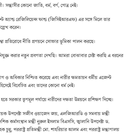
 সন্ত্রাসীর কোনো জাতি, ধর্ম, বর্ণ, গোত্র নেই।
েন্ট অ্যান্ড রেজিলিয়েন্স ফান্ড (জিসিইআরএফ) এর সঙ্গে মিলে তার
উল্লেখ করেন।
ন্থা প্রতিরোধে নীতি প্রণয়নে সোচ্চার ভূমিকা পালন করছে।
য নিযুক্ত করার নতুন প্রবণতা দেখছি। আমরা বোঝাবার চেষ্টা করছি এ ধরনের
োগ ও অধিকার নিশ্চিত করেছে এবং নারীর ক্ষমতায়ন ধর্মীয় এজেন্ট
 হিসেইে বিবেচিত এবং তাদের কোনো ধর্ম নেই।
হতে সরকার তৃণমূল পর্যায়ে নারীদের দক্ষতা উন্নয়নে প্রশিক্ষণ দিচ্ছে।
যুক্তি বিষয়ক উপদেষ্টা সজীব ওয়াজেদ জয়, এলজিআরডি ও সমবায় মন্ত্রী
ক কর্মসংস্থান মন্ত্রী নুরুল ইসলাম বিএসসি, জ্বালানি উপদেষ্টা ড.
 চুন্নু, পররাষ্ট্র প্রতিমন্ত্রী মো. শাহরিয়ার আলম এবং পররাষ্ট্র মন্ত্রাণালয়