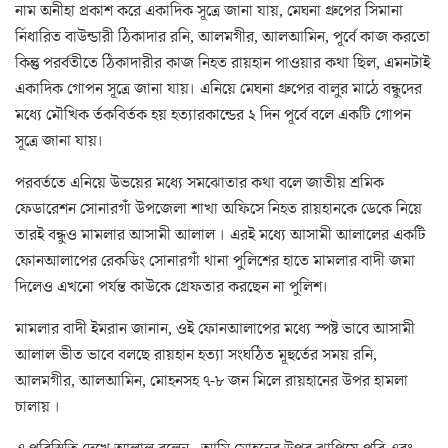
নাম অনীহা প্রকাশ করে একাদিক সূত্রে জানা যায়, মেঘনা গ্রুপের সিমানা
র্নিধারিত বাউন্ডারী ঠিকাদার রনি, আলমগীর, আলআমিন, পূর্বে কাজ করতো
কিন্তু পরর্বতীতে ঠিকাদারীর কাজ নিহত রায়হান পাওয়ার কথা ছিল, এমনটাই
একাদিক গোপন সূত্রে জানা যায়। এনিয়ে মেঘনা গ্রুপের বালুর মাঠে বন্ধুদের
মধ্যে মৌখিক র্তকবির্তক হয় হত্যারকান্ডের ২ দিন পূর্বে বলে একটি গোপন
সূত্রে জানা যায়।
পরবর্ততে এনিয়ে উভয়ের মধ্যে সমঝোতার কথা বলে জাতীয় শ্রমিক
ফেডারেশন সোনারগাঁ উপজেলা শাখা অফিসে নিহত রায়হানকে ডেকে নিয়ে
তারই বন্ধুও মামলার আসামী আলাল । এরই মধ্যে আসামী আলালের একটি
ফোনআলাপের রেকডিং সোনারগাঁ থানা পুলিশের হাতে মামলার বাদী জমা
দিলেও এখনো পর্যন্ত কাউকে গ্রেফতার করছেন না পুলিশ।
মামলার বাদী ইমরান জানান, ওই ফোনআলাপের মধ্যে স্পষ্ট ভাবে আসামী
আলাল ভীত ভাবে বলছে রায়হান হত্যা সংঘঠিত মূহুর্তের সময় রনি,
আলমগীর, আলআমিন, মোহনসহ ৭-৮ জন মিলে রায়হানের উপর হামলা
চালায় ।