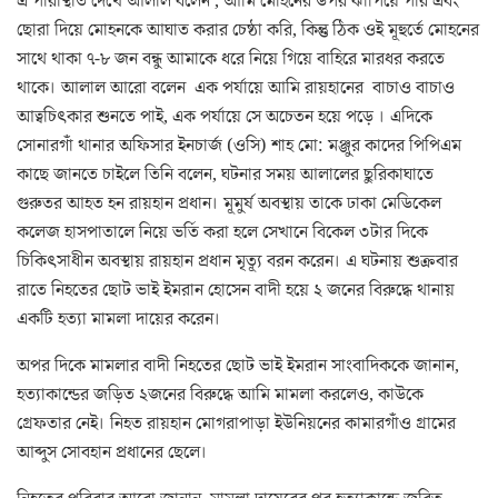
এ পরিস্থিতি দেখে আলাল বলেন , আমি মোহনের উপর ঝাপিয়ে পরি এবং
ছোরা দিয়ে মোহনকে আঘাত করার চেষ্ঠা করি, কিন্তু ঠিক ওই মূহুর্তে মোহনের
সাথে থাকা ৭-৮ জন বন্ধু আমাকে ধরে নিয়ে গিয়ে বাহিরে মারধর করতে
থাকে। আলাল আরো বলেন এক পর্যায়ে আমি রায়হানের বাচাও বাচাও
আত্বচিৎকার শুনতে পাই, এক পর্যায়ে সে অচেতন হয়ে পড়ে । এদিকে
সোনারগাঁ থানার অফিসার ইনচার্জ (ওসি) শাহ মো: মঞ্জুর কাদের পিপিএম
কাছে জানতে চাইলে তিনি বলেন, ঘটনার সময় আলালের ছুরিকাঘাতে
গুরুতর আহত হন রায়হান প্রধান। মূমুর্ষ অবস্থায় তাকে ঢাকা মেডিকেল
কলেজ হাসপাতালে নিয়ে ভর্তি করা হলে সেখানে বিকেল ৩টার দিকে
চিকিৎসাধীন অবস্থায় রায়হান প্রধান মৃত্যূ বরন করেন। এ ঘটনায় শুক্রবার
রাতে নিহতের ছোট ভাই ইমরান হোসেন বাদী হয়ে ২ জনের বিরুদ্ধে থানায়
একটি হত্যা মামলা দায়ের করেন।
অপর দিকে মামলার বাদী নিহতের ছোট ভাই ইমরান সাংবাদিককে জানান,
হত্যাকান্ডের জড়িত ২জনের বিরুদ্ধে আমি মামলা করলেও, কাউকে
গ্রেফতার নেই। নিহত রায়হান মোগরাপাড়া ইউনিয়নের কামারগাঁও গ্রামের
আব্দুস সোবহান প্রধানের ছেলে।