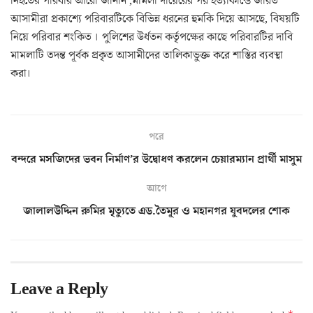
নিহতের পরিবার আরো জানান ,মামলা দায়েরের পর হত্যাকান্ডে জরিত
আসামীরা প্রকাশ্যে পরিবারটিকে বিভিন্ন ধরনের হুমকি দিয়ে আসছে, বিষয়টি
নিয়ে পরিবার শংকিত । পুলিশের উর্ধতন কর্তৃপক্ষের কাছে পরিবারটির দাবি
মামলাটি তদন্ত পূর্বক প্রকৃত আসামীদের তালিকাভুক্ত করে শাস্তির ব্যবস্থা
করা।
পরে
বন্দরে মসজিদের ভবন নির্মাণ’র উদ্বোধণ করলেন চেয়ারম্যান প্রার্থী মাসুম
আগে
জালালউদ্দিন রুমির মৃত্যুতে এড.তৈমূর ও মহানগর যুবদলের শোক
Leave a Reply