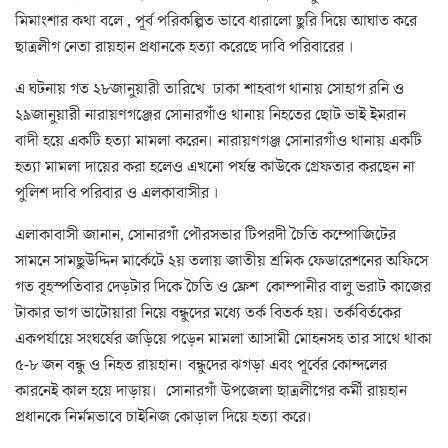
মিমাংশার কথা বলে , পূর্ব পরিকল্পিত ভাবে ধারালো ছুরি দিয়ে আঘাত করে
ছাত্রলীগ নেতা রায়হান প্রধানকে হত্যা করেছে দাবি পরিবারের ।
এ ঘটনায় গত ২৮জানুয়ারী তারিখে ঢাকা শাহবাগ থানায় সোহাগ রনি ও
২৯জানুয়ারী নারায়ণগঞ্জের সোনারগাঁও থানায় নিহতের ছোট ভাই ইমরান
বাদী হয়ে একটি হত্যা মামলা করেন। নারায়ণগঞ্জ সোনারগাঁও থানায় একটি
হত্যা মামলা দায়ের করা হলেও এখনো পর্যন্ত কাউকে গ্রেফতার করছেন না
পুলিশ দাবি পরিবার ও এলকাবাসীর ।
এলাকাবাসী জানান, সোনারগাঁ পৌরসভার টিপরদী চৈতি কম্পোজিটের
সামনে সামছুউদ্দিন মার্কেটে ২য় তলায় জাতীয় শ্রমিক ফেডারেশনের অফিসে
গত বৃহস্পতিবার দেড়টার দিকে চৈতি ও ফ্রেশ কোম্পানীর বালু ভরাট কাজের
টাকার ভাগ ভাটোয়ারা নিয়ে বন্ধুদের মধ্যে তর্ক বিতর্ক হয়। তর্কবির্তকের
একপর্যায়ে সংঘর্ষের জড়িয়ে পড়েন মামলা আসামী মোহনসহ তার সাথে থাকা
৫-৮ জন বন্ধু ও নিহত রায়হান। বন্ধুদের ঝগড়া এবং পূর্বের কোন্দলের
কারনেই কাল হয়ে দাড়ায়। সোনারগাঁ উপজেলা ছাত্রলীগের কর্মী রায়হান
প্রধানকে নির্মমভাবে চাইনিজ কোড়াল দিয়ে হত্যা করে।