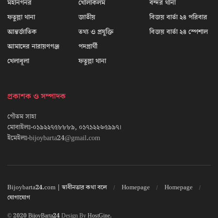
মহানগনর
খোলাকলম
বন্দর থানা
ফতুল্লা থানা
জাতীয়
বিজয় বার্তা ২৪ পরিবার
আন্তর্জাতিক
তথ্য ও প্রযুক্তি
বিজয় বার্তা ২৪ স্পেশাল
আমাদের নারায়ণগঞ্জ
পদপ্রার্থী
খেলাধূলা
ফতুল্লা থানা
প্রকাশক ও সম্পাদক
গৌতম সাহা
মোবাইলঃ-০১৯২২৭৫৮৮৮৯, ০১৭১২২৬৫৯৯৭।
ইমেইলঃ-bijoybarta24@gmail.com
Bijoybarta24.com | স্বাধীনতার কথা বলে
Homepage
Homepage
যোগাযোগ
© 2020
BijoyBarta24
Design By
HostGine
.