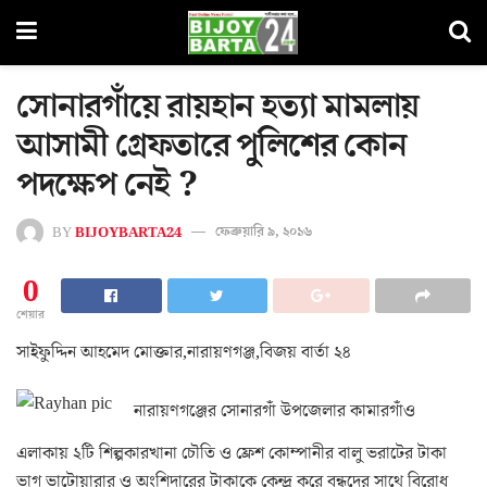
সোনারগাঁয়ে রায়হান হত্যা মামলায়
আসামী গ্রেফতারে পুুলিশের কোন
পদক্ষেপ নেই ?
BY
BIJOYBARTA24
ফেব্রুয়ারি ৯, ২০১৬
0
শেয়ার
সাইফুদ্দিন আহমেদ মোক্তার,নারায়ণগঞ্জ,বিজয় বার্তা ২৪
নারায়ণগঞ্জের সোনারগাঁ উপজেলার কামারগাঁও
এলাকায় ২টি শিল্পকারখানা চৌতি ও ফ্রেশ কোম্পানীর বালু ভরাটের টাকা
ভাগ ভাটোয়ারার ও অংশিদারের টাকাকে কেন্দ্র করে বন্ধুদের সাথে বিরোধ