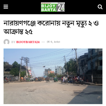
নারায়ণগঞ্জে করোনায় নতুন মৃত্যু ২ ও
আক্রান্ত ২৫
BY
BIJOYBARTA24
মে ৩, ২০২০