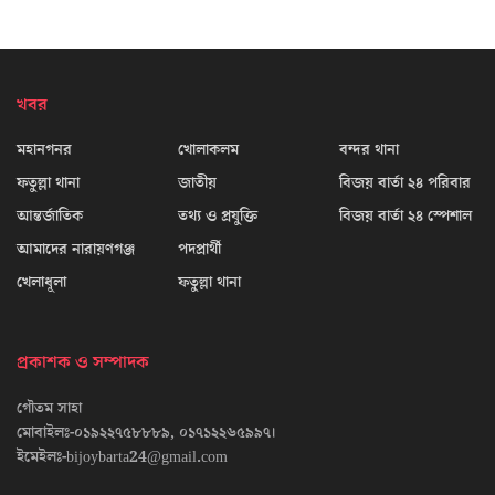
খবর
মহানগনর
খোলাকলম
বন্দর থানা
ফতুল্লা থানা
জাতীয়
বিজয় বার্তা ২৪ পরিবার
আন্তর্জাতিক
তথ্য ও প্রযুক্তি
বিজয় বার্তা ২৪ স্পেশাল
আমাদের নারায়ণগঞ্জ
পদপ্রার্থী
খেলাধূলা
ফতুল্লা থানা
প্রকাশক ও সম্পাদক
গৌতম সাহা
মোবাইলঃ-০১৯২২৭৫৮৮৮৯, ০১৭১২২৬৫৯৯৭।
ইমেইলঃ-bijoybarta24@gmail.com