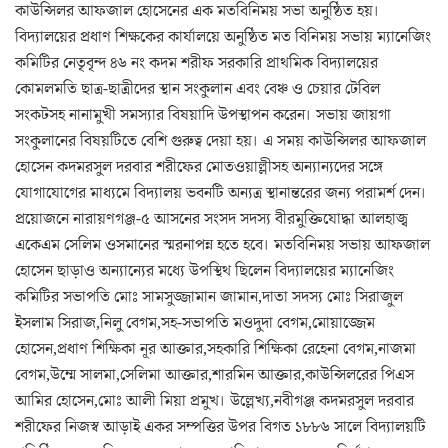
কাউন্সিলর আফজাল হোসেনের এক মতবিনিময় সভা অনুষ্ঠিত হয়।
বিদ্যালয়ের প্রধাণ শিক্ষকের কার্যালয়ে অনুষ্ঠিত মত বিনিময় সভায় ম্যানেজিং
কমিটির নেতৃবৃন্দ ৪৬ নং কদম শরীফ সরকারি প্রাথমিক বিদ্যালয়ের
কোমলমতি ছাত্র-ছাত্রীদের স্থান সংকুলান এবং বেঞ্চ ও চেয়ার টেবিল
সংকটসহ নানামুখী সমস্যার বিষয়াদি উপস্থাপন করেন। সভায় জায়গা
সংকুলানের বিষয়টিতে বেশি গুরুত্ব দেয়া হয়। এ সময় কাউন্সিলর আফজাল
হোসেন কদমরসুল দরবার শরীফের মোতওয়াল্লীসহ অন্যান্যদের সঙ্গে
যোগাযোগের মাধ্যমে বিদ্যালয় ভবনটি অন্যত্র স্থানান্তরের জন্য পরামর্শ দেন।
প্রয়োজনে নারায়ণগঞ্জ-৫ আসনের সংসদ সদস্য বীরমুক্তিযোদ্ধা আলহাজ্ব
একেএম সেলিম ওসমানের স্মরনাপন্ন হতে হবে। মতবিনিময় সভায় আফজাল
হোসেন ছাড়াও অন্যান্যের মধ্যে উপস্থিথ ছিলেন বিদ্যালয়ের ম্যানেজিং
কমিটির সভাপতি মোঃ সামসুজ্জামান জামান,দাতা সদস্য মোঃ সিরাজুল
ইসলাম সিরাজ,নিলু বেগম,সহ-সভাপতি মওদুদা বেগম,মোয়াজ্জেম
হোসেন,প্রধাণ শিক্ষিকা নূর আক্তার,সহকারি শিক্ষিকা রেহেনা বেগম,নাজমা
বেগম,উম্মে সালমা,সেলিমা আক্তার,শারমিন আক্তার,কাউন্সিলরের পিএস
আমির হোসেন,মোঃ আলী মিয়া প্রমুখ। উল্লেখ্য,নবীগঞ্জ কদমরসুল দরবার
শরীফের নিজস্ব আড়াই একর সম্পত্তির উপর বিগত ১৮৮৬ সালে বিদ্যালয়টি