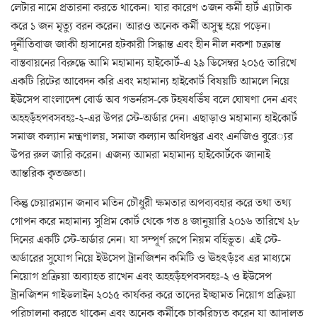
লেটার নামে প্রতারনা করতে থাকেন। যার কারেণ ৩জন কর্মী হার্ট এ্যাটাক
করে ১ জন মৃত্যু বরন করেন। আরও অনেক কর্মী অসুস্থ হয়ে পড়েন।
দূর্নীতিবাজ জাকী হাসানের হটকারী সিদ্ধান্ত এবং হীন নীল নকশা চক্রান্ত
বাস্তবায়নের বিরুদ্ধে আমি মহামান্য হাইকোর্ট-এ ২৯ ডিসেম্বর ২০১৫ তারিখে
একটি রিটের আবেদন করি এবং মহামান্য হাইকোর্ট বিষয়টি আমলে নিয়ে
ইউসেপ বাংলাদেশ বোর্ড অব গভর্নরস-কে টহষধভিঁষ বলে ঘোষণা দেন এবং
অহহড়ঁহপবসবহঃ-২-এর উপর স্টে-অর্ডার দেন। এছাড়াও মহামান্য হাইকোর্ট
সমাজ কল্যান মন্ত্রণালয়, সমাজ কল্যান অধিদপ্তর এবং এনজিও বুরে‌্যর
উপর রুল জারি করেন। এজন্য আমরা মহামান্য হাইকোর্টকে জানাই
আন্তরিক কৃতজ্ঞতা।
কিন্তু চেয়ারম্যান জনাব মতিন চৌধুরী ক্ষমতার অপব্যবহার করে তথা তথ্য
গোপন করে মহামান্য সুপ্রিম কোর্ট থেকে গত ৪ জানুয়ারি ২০১৬ তারিখে ২৮
দিনের একটি স্টে-অর্ডার নেন। যা সম্পূর্ণ রূপে নিয়ম বর্হিভূত। এই স্টে-
অর্ডারের সুযোগ নিয়ে ইউসেপ ট্রানজিশন কমিটি ও ঊহৎড়ঁঃব এর মাধ্যমে
নিয়োগ প্রক্রিয়া অব্যাহত রাখেন এবং অহহড়ঁহপবসবহঃ-২ ও ইউসেপ
ট্রানজিশন গাইডলাইন ২০১৫ কার্যকর করে তাদের ইচ্ছামত নিয়োগ প্রক্রিয়া
পরিচালনা করতে থাকেন এবং অনেক কর্মীকে চাকুরিচ্যুত করেন যা আদালত