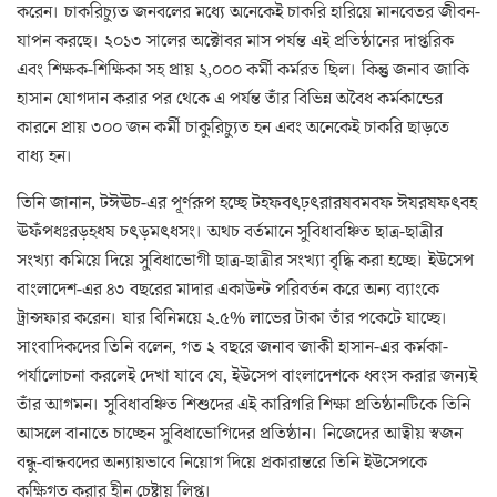
করেন। চাকরিচ্যুত জনবলের মধ্যে অনেকেই চাকরি হারিয়ে মানবেতর জীবন-
যাপন করছে। ২০১৩ সালের অক্টোবর মাস পর্যন্ত এই প্রতিষ্ঠানের দাপ্তরিক
এবং শিক্ষক-শিক্ষিকা সহ প্রায় ২,০০০ কর্মী কর্মরত ছিল। কিন্তু জনাব জাকি
হাসান যোগদান করার পর থেকে এ পর্যন্ত তাঁর বিভিন্ন অবৈধ কর্মকান্ডের
কারনে প্রায় ৩০০ জন কর্মী চাকুরিচ্যুত হন এবং অনেকেই চাকরি ছাড়তে
বাধ্য হন।
তিনি জানান, টঈঊচ-এর পূর্ণরূপ হচ্ছে টহফবৎঢ়ৎরারষবমবফ ঈযরষফৎবহ
ঊফঁপধঃরড়হধষ চৎড়মৎধসং। অথচ বর্তমানে সুবিধাবঞ্চিত ছাত্র-ছাত্রীর
সংখ্যা কমিয়ে দিয়ে সুবিধাভোগী ছাত্র-ছাত্রীর সংখ্যা বৃদ্ধি করা হচ্ছে। ইউসেপ
বাংলাদেশ-এর ৪৩ বছরের মাদার একাউন্ট পরিবর্তন করে অন্য ব্যাংকে
ট্রান্সফার করেন। যার বিনিময়ে ২.৫% লাভের টাকা তাঁর পকেটে যাচ্ছে।
সাংবাদিকদের তিনি বলেন, গত ২ বছরে জনাব জাকী হাসান-এর কর্মকা-
পর্যালোচনা করলেই দেখা যাবে যে, ইউসেপ বাংলাদেশকে ধ্বংস করার জন্যই
তাঁর আগমন। সুবিধাবঞ্চিত শিশুদের এই কারিগরি শিক্ষা প্রতিষ্ঠানটিকে তিনি
আসলে বানাতে চাচ্ছেন সুবিধাভোগিদের প্রতিষ্ঠান। নিজেদের আত্বীয় স্বজন
বন্ধু-বান্ধবদের অন্যায়ভাবে নিয়োগ দিয়ে প্রকারান্তরে তিনি ইউসেপকে
কুক্ষিগত করার হীন চেষ্টায় লিপ্ত।