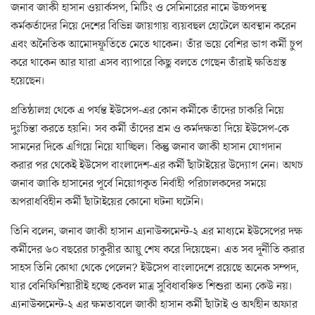
জনাব জাকী হাসান ওয়ার্কসপ, মিটিং ও সেমিনারের নামে উচ্চপদস্থ
কর্মকর্তাদের নিয়ে দেশের বিভিন্ন জায়গায় ব্যয়বহুল হোটেলে অবস্থান করেন
এবং অনৈতিক আমোদফূর্তিতে মেতে থাকেন। তাঁর ভয়ে বেশির ভাগ কর্মী চুপ
করে থাকেন আর যারা এসব ব্যাপারে কিছু বলতে গেছেন তাঁরাই ক্ষতিগ্রস্ত
হয়েছেন।
প্রতিষ্ঠালগ্ন থেকে এ পর্যন্ত ইউসেপ-এর কোন কর্মীকে তাঁদের চাকরি নিয়ে
দুঃচিন্তা করতে হয়নি। সব কর্মী তাঁদের শ্রম ও কর্মদক্ষতা দিয়ে ইউসেপ-কে
সামনের দিকে এগিয়ে নিয়ে যাচ্ছিল। কিন্তু জনাব জাকী হাসান যোগদান
করার পর থেকেই ইউসেপ বাংলাদেশ-এর কর্মী ছাঁটাইয়ের উদ্যোগ নেন। অথচ
জনাব জাকি হাসানের পূর্বে নিয়োগকৃত নির্বাহী পরিচালকদের সময়ে
অপরাধবিহীন কর্মী ছাঁটাইয়ের কোনো ঘটনা ঘটেনি।
তিনি বলেন, জনাব জাকী হাসান এ্যনাউন্সমেন্ট-২ এর মাধ্যমে ইউসেপের দক্ষ
কর্মীদের ৬০ বছরের চাকুরীর আয়ু শেষ করে দিয়েছেন। এত সব দূর্নীতি করার
সাহস তিনি কোথা থেকে পেলেন? ইউসেপ বাংলাদেশে রয়েছে অনেক সম্পদ,
যার বেনিফিশিয়ারীই হচ্ছে কেবল মাত্র সুবিধাবঞ্চিত শিশুরা অন্য কেউ নয়।
এ্যনাউন্সমেন্ট-২ এর ক্ষমতাবলে জাকী হাসান কর্মী ছাঁটাই ও অর্থহীন অফার