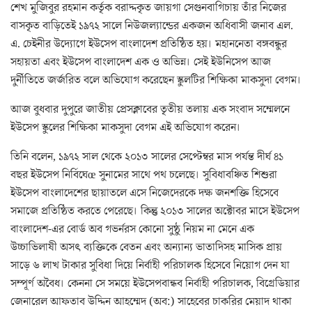
শেখ মুজিবুর রহমান কর্তৃক বরাদ্দকৃত জায়গা সেগুনবাগিচায় তাঁর নিজের
বাসকৃত বাড়িতেই ১৯৭২ সালে নিউজল্যান্ডের একজন অধিবাসী জনাব এল.
এ. চেইনীর উদ্যোগে ইউসেপ বাংলাদেশ প্রতিষ্ঠিত হয়। মহাননেতা বঙ্গবন্ধুর
সহায়তা এবং ইউসেপ বাংলাদেশ এক ও অভিন্ন। সেই ইউনিসেপ আজ
দুর্নীতিতে জর্জরিত বলে অভিযোগ করেছেন স্কুলটির শিক্ষিকা মাকসুদা বেগম।
আজ বুধবার দুপুরে জাতীয় প্রেসক্লাবের তৃতীয় তলায় এক সংবাদ সম্মেলনে
ইউসেপ স্কুলের শিক্ষিকা মাকসুদা বেগম এই অভিযোগ করেন।
তিনি বলেন, ১৯৭২ সাল থেকে ২০১৩ সালের সেপ্টেম্বর মাস পর্যন্ত দীর্ঘ ৪১
বছর ইউসেপ নির্বিঘেœ সুনামের সাথে পথ চলেছে। সুবিধাবঞ্চিত শিশুরা
ইউসেপ বাংলাদেশের ছায়াতলে এসে নিজেদেরকে দক্ষ জনশক্তি হিসেবে
সমাজে প্রতিষ্ঠিত করতে পেরেছে। কিন্তু ২০১৩ সালের অক্টোবর মাসে ইউসেপ
বাংলাদেশ-এর বোর্ড অব গভর্নরস কোনো সুষ্ঠু নিয়ম না মেনে এক
উচ্চাভিলাষী অসৎ ব্যক্তিকে বেতন এবং অন্যান্য ভাতাদিসহ মাসিক প্রায়
সাড়ে ৬ লাখ টাকার সুবিধা দিয়ে নির্বাহী পরিচালক হিসেবে নিয়োগ দেন যা
সম্পূর্ণ অবৈধ। কেননা সে সময়ে ইউসেপবান্ধব নির্বাহী পরিচালক, বিগ্রেডিয়ার
জেনারেল আফতাব উদ্দিন আহম্মেদ (অব:) সাহেবের চাকরির মেয়াদ থাকা