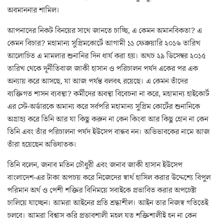
অবমাননার শামিল।
আপনাদের নিকট বিনয়ের সাথে জানতে চাচ্ছি, এ কেমন অমানবিকতা? এ
কেমন বিচার? মহামান্য সুপ্রিমকোর্টে আগামী ১১ ফেব্রুয়ারি ২০১৬ তারিখ
আলোচিত এ মামলার শুনানির দিন ধার্য করা হয়। অথচ ২৯ ডিসেম্বর ২০১৫
তারিখ থেকে দূর্নীতিবাজ জাকী হাসান ও পরিচালন পর্ষদ একের পর এক
অন্যায় করে আসছে, যা আজ পর্যন্ত বলবৎ রয়েছে। এ কেমন তাঁদের
ব্যক্তিগত শাসন ব্যবস্থা? কর্মীদের অবস্থা বিবেচনা না করে, মহামান্য হাইকোর্ট
এর স্টে-অর্ডারকে অমান্য করে সর্বপরি মহামান্য সুপ্রিম কোর্টের শুনানিকে
অগ্রাহ্য করে তিনি আর যা কিছু করুন না কেন কিংবা আর কিছু হোন না কেন
তিনি এবং তাঁর পরিচালনা পর্ষদ ইউসেপ বান্ধব নন। অভিভাবকের নামে আজ
তাঁরা হয়েছেন অভিঘাতক।
তিনি বলেন, জনাব মতিন চৌধুরী এবং জনাব জাকী হাসান ইউসেপ
বাংলাদেশ-এর টাকা অপচয় করে নিজেদের স্বার্থ হাসিল করার উদ্দেশ্যে বিপুল
পরিমান অর্থ ও পেশী শক্তির বিনিময়ে সবাইকে প্রভাবিত করার অপচেষ্টা
চালিয়ে যাচ্ছেন। আমরা আইনের প্রতি শ্রদ্ধাশীল। আইন তার নিজস্ব গতিতেই
চলবে। আমরা বিশ্বাস করি প্রভাবশালী মহল যত শক্তিশালীই হন না কেন