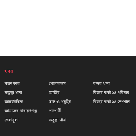
খবর
মহানগনর
খোলাকলম
বন্দর থানা
ফতুল্লা থানা
জাতীয়
বিজয় বার্তা ২৪ পরিবার
আন্তর্জাতিক
তথ্য ও প্রযুক্তি
বিজয় বার্তা ২৪ স্পেশাল
আমাদের নারায়ণগঞ্জ
পদপ্রার্থী
খেলাধূলা
ফতুল্লা থানা