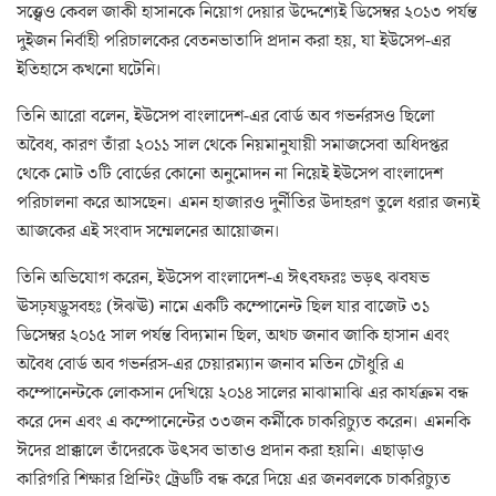
সত্ত্বেও কেবল জাকী হাসানকে নিয়োগ দেয়ার উদ্দেশ্যেই ডিসেম্বর ২০১৩ পর্যন্ত
দুইজন নির্বাহী পরিচালকের বেতনভাতাদি প্রদান করা হয়, যা ইউসেপ-এর
ইতিহাসে কখনো ঘটেনি।
তিনি আরো বলেন, ইউসেপ বাংলাদেশ-এর বোর্ড অব গভর্নরসও ছিলো
অবৈধ, কারণ তাঁরা ২০১১ সাল থেকে নিয়মানুযায়ী সমাজসেবা অধিদপ্তর
থেকে মোট ৩টি বোর্ডের কোনো অনুমোদন না নিয়েই ইউসেপ বাংলাদেশ
পরিচালনা করে আসছেন। এমন হাজারও দুর্নীতির উদাহরণ তুলে ধরার জন্যই
আজকের এই সংবাদ সম্মেলনের আয়োজন।
তিনি অভিযোগ করেন, ইউসেপ বাংলাদেশ-এ ঈৎবফরঃ ভড়ৎ ঝবষভ
ঊসঢ়ষড়ুসবহঃ (ঈঝঊ) নামে একটি কম্পোনেন্ট ছিল যার বাজেট ৩১
ডিসেম্বর ২০১৫ সাল পর্যন্ত বিদ্যমান ছিল, অথচ জনাব জাকি হাসান এবং
অবৈধ বোর্ড অব গভর্নরস-এর চেয়ারম্যান জনাব মতিন চৌধুরি এ
কম্পোনেন্টকে লোকসান দেখিয়ে ২০১৪ সালের মাঝামাঝি এর কার্যক্রম বন্ধ
করে দেন এবং এ কম্পোনেন্টের ৩৩জন কর্মীকে চাকরিচ্যুত করেন। এমনকি
ঈদের প্রাক্কালে তাঁদেরকে উৎসব ভাতাও প্রদান করা হয়নি। এছাড়াও
কারিগরি শিক্ষার প্রিন্টিং ট্রেডটি বন্ধ করে দিয়ে এর জনবলকে চাকরিচ্যুত