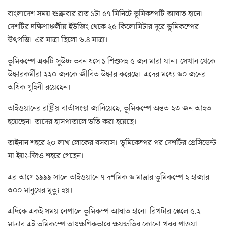
বাংলাদেশ সময় শুক্রবার রাত ১টা ৫৭ মিনিটে ভূমিকম্পটি আঘাত হানে।
দেশটির দক্ষিণাঞ্চলীয় ইউজিং থেকে ২৫ কিলোমিটার দূরে ভূমিকম্পের
উৎপত্তি। এর মাত্রা ছিলো ৬.৪ মাত্রা।
ভূমিকম্পে একটি সুউচ্চ ভবন ধসে ১ শিশুসহ ৫ জন মারা যান। সেখান থেকে
উদ্ধারকর্মীরা ২২০ জনকে জীবিত উদ্ধার করেছে। এদের মধ্যে ৬০ জনের
অধিক গৃহিনী রয়েছেন।
তাইওয়ানের রাষ্ট্রীয় বার্তাসংস্থা জানিয়েছে, ভূমিকম্পে অন্তত ২৩ জন আহত
হয়েছেন। তাদের হাসপাতালে ভর্তি করা হয়েছে।
তাইনান শহরে ২০ লাখ লোকের বসবাস। ভূমিকেম্পর পর দেশটির প্রেসিডেন্ট
মা ইয়ং-জিও শহরে গেছেন।
এর আগে ১৯৯৯ সালে তাইওয়ানে ৭ দশমিক ৬ মাত্রার ভূমিকম্পে ২ হাজার
৩০০ মানুষের মৃত্যু হয়।
এদিকে একই সময় নেপালে ভূমিকম্প আঘাত হানে। রিখটার স্কেলে ৫.২
মাত্রার এই ভূমিকম্পে তাৎক্ষণিকভাবে ক্ষয়ক্ষতির কোনো খবর পাওয়া