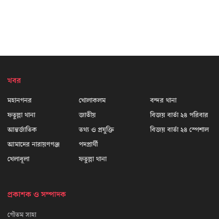
খবর
মহানগনর
খোলাকলম
বন্দর থানা
ফতুল্লা থানা
জাতীয়
বিজয় বার্তা ২৪ পরিবার
আন্তর্জাতিক
তথ্য ও প্রযুক্তি
বিজয় বার্তা ২৪ স্পেশাল
আমাদের নারায়ণগঞ্জ
পদপ্রার্থী
খেলাধূলা
ফতুল্লা থানা
প্রকাশক ও সম্পাদক
গৌতম সাহা