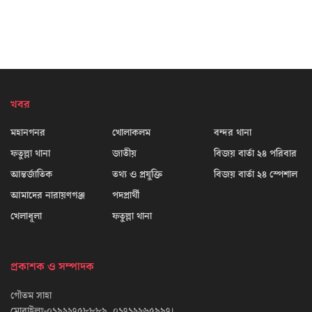
খবর
মহানগনর
খোলাকলম
বন্দর থানা
ফতুল্লা থানা
জাতীয়
বিজয় বার্তা ২৪ পরিবার
আন্তর্জাতিক
তথ্য ও প্রযুক্তি
বিজয় বার্তা ২৪ স্পেশাল
আমাদের নারায়ণগঞ্জ
পদপ্রার্থী
খেলাধূলা
ফতুল্লা থানা
প্রকাশক ও সম্পাদক
গৌতম সাহা
মোবাইলঃ-০১৯২২৭৫৮৮৮৯, ০১৭১২২৬৫৯৯৭।