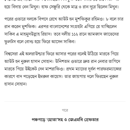
হয়ে বিদায় নেন মিথুন। হাফ সেঞ্চুরি থেকে মাত্র ৩ রান দূরে ছিলেন মিথুন।
পরের ওভারে দলকে বিপদে রেখে আউট হন মুশফিকুর রহিমও। ৮ বলে চার
রান করেন মুশফিক। এরপর বাংলাদেশের সংগ্রহটা এগিয়ে য়ে যাচ্ছিলেন
সাকিব এ মাহমুদউল্লাহ রিয়াদ। তবে দলীয় ১১২ রানে আমজাদ জাভেদের
ফুলটস বলে বোল্ড হয়ে ফিরে আসেন সাকিব।
বিশ্বসেরা এই অলরাউন্ডার ফিরে আসার পরের বলেই উঠিয়ে মারতে গিয়ে
আউট হন নুরুল হাসান সোহান। উনিশতম ওভারে দ্রুত রান নেবার তাগিদে
মারতে গিয়ে উইকেট দেন মাশরাফিও। প্রথম ম্যাচের দূর্বল পারফরম্যান্সের
কারণে বাদ পড়েছেন ইমরুল কায়েস। তার জায়গায় দলে ফিরছেন নুরুল
হাসান সোহান।
পরে
পঞ্চগড়ে ‘হোতা’সহ ৩ জেএমবি গ্রেফতার