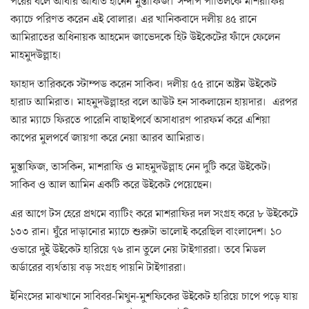
পরের বলে আবার আঘাত হানেন মুস্তাফিজ। সন্দীপ পাতিলকে মাশরাফির
ক্যাচে পরিণত করেন এই বোলার। এর খানিকবাদে দলীয় ৪৫ রানে
আমিরাতের অধিনায়ক আহমেদ জাভেদকে হিট উইকেটের ফাঁদে ফেলেন
মাহমুদউল্লাহ।
ফাহাদ তারিককে স্টাম্পড করেন সাকিব। দলীয় ৫৫ রানে অষ্টম উইকেট
হারাঢ আমিরাত। মাহমুদউল্লাহর বলে আউট হন সাকলায়েন হায়দার। এরপর
আর ম্যাচে ফিরতে পারেনি বাছাইপর্বে অসাধারণ পারফর্ম করে এশিয়া
কাপের মুলপর্বে জায়গা করে নেয়া আরব আমিরাত।
মুস্তাফিজ, তাসকিন, মাশরাফি ও মাহমুদউল্লাহ নেন দুটি করে উইকেট।
সাকিব ও আল আমিন একটি করে উইকেট পেয়েছেন।
এর আগে টস হেরে প্রথমে ব্যাটিং করে মাশরাফির দল সংগ্রহ করে ৮ উইকেটে
১৩৩ রান। ঘুঁরে দাড়ানোর ম্যাচে শুরুটা ভালোই করেছিল বাংলাদেশ। ১০
ওভারে দুই উইকেট হারিয়ে ৭৬ রান তুলে নেয় টাইগাররা। তবে মিডল
অর্ডারের ব্যর্থতায় বড় সংগ্রহ পায়নি টাইগাররা।
ইনিংসের মাঝখানে সাবিবর-মিথুন-মুশফিকের উইকেট হারিয়ে চাপে পড়ে যায়