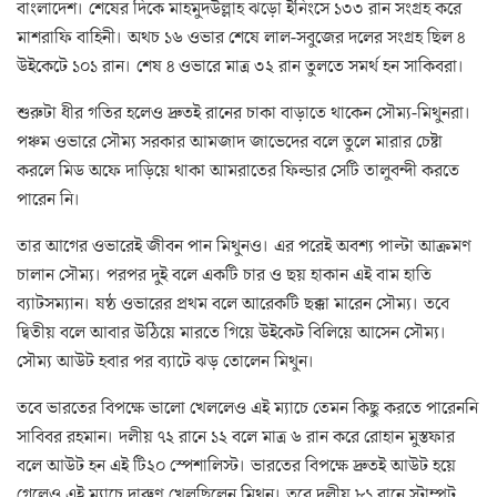
বাংলাদেশ। শেষের দিকে মাহমুদউল্লাহ ঝড়ো ইনিংসে ১৩৩ রান সংগ্রহ করে
মাশরাফি বাহিনী। অথচ ১৬ ওভার শেষে লাল-সবুজের দলের সংগ্রহ ছিল ৪
উইকেটে ১০১ রান। শেষ ৪ ওভারে মাত্র ৩২ রান তুলতে সমর্থ হন সাকিবরা।
শুরুটা ধীর গতির হলেও দ্রুতই রানের চাকা বাড়াতে থাকেন সৌম্য-মিথুনরা।
পঞ্চম ওভারে সৌম্য সরকার আমজাদ জাভেদের বলে তুলে মারার চেষ্টা
করলে মিড অফে দাড়িয়ে থাকা আমরাতের ফিল্ডার সেটি তালুবন্দী করতে
পারেন নি।
তার আগের ওভারেই জীবন পান মিথুনও। এর পরেই অবশ্য পাল্টা আক্রমণ
চালান সৌম্য। পরপর দুই বলে একটি চার ও ছয় হাকান এই বাম হাতি
ব্যাটসম্যান। ষষ্ঠ ওভারের প্রথম বলে আরেকটি ছক্কা মারেন সৌম্য। তবে
দ্বিতীয় বলে আবার উঠিয়ে মারতে গিয়ে উইকেট বিলিয়ে আসেন সৌম্য।
সৌম্য আউট হবার পর ব্যাটে ঝড় তোলেন মিথুন।
তবে ভারতের বিপক্ষে ভালো খেললেও এই ম্যাচে তেমন কিছু করতে পারেননি
সাবিবর রহমান। দলীয় ৭২ রানে ১২ বলে মাত্র ৬ রান করে রোহান মুস্তফার
বলে আউট হন এই টি২০ স্পেশালিস্ট। ভারতের বিপক্ষে দ্রুতই আউট হয়ে
গেলেও এই ম্যাচে দারুণ খেলছিলেন মিথুন। তবে দলীয় ৮১ রানে স্টাম্পট