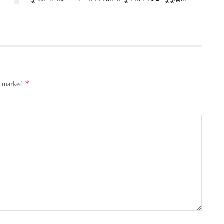
*
re marked