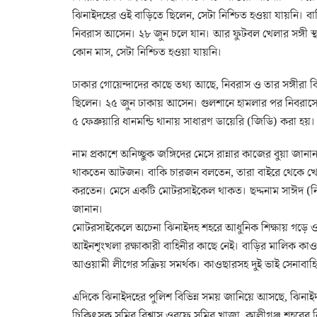
ঝিনাইদহের ওই বাড়িতে ছিলেন, সেটা নিশ্চিত হওয়া যায়নি। বা
নিবরাস আসেন। ২৮ জুন চলে যান। আর ফুটবল খেলার সঙ্গী স্থা
কোন মাস, সেটা নিশ্চিত হওয়া যায়নি।
ঢাকার গোয়েন্দাদের কাছে তথ্য আছে, নিবরাস ও তার সঙ্গীরা 
ছিলেন। ২৫ জুন ঢাকায় আসেন। গুলশানে হামলার পর নিবরাসের প
৫ ফেব্রুয়ারি ধানমন্ডি থানায় সাধারণ ডায়েরি (জিডি) করা 
নাম প্রকাশে অনিচ্ছুক জঙ্গিদের মেসে রান্নার কাজের বুয়া জান
থাকতেন আটজন। বাকি চারজন বলতেন, তারা বাইরে থেকে খেয়ে
করতেন। মেসে একটি মোটরসাইকেল থাকত। ছদ্দনাম সাঈদ (নি
জানান।
মোটরসাইকেলে অচেনা ঝিনাইদহ শহরে আধুনিক শিক্ষায় গড়ে 
আইনশৃংখলা রক্ষাকারী বাহিনীর কাছে নেই। বাড়ির মালিক কাও
আওয়ামী লীগের সক্রিয় সমর্থক। কাওছারসহ দুই ভাই সেনাবাহি
এদিকে ঝিনাইদহের পুলিশ বিভিন্ন সময় জানিয়ে আসছে, ঝিনাইদ
চিকিৎসক সমির বিশ্বাস ওরফে সমির খাজা, কালীগঞ্জ শহরের