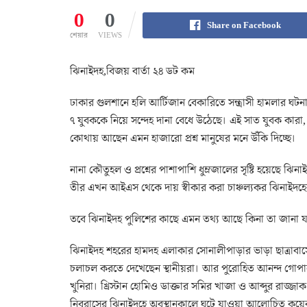
0
0
Share on Facebook
শেয়ার
VIEWS
ঝিনাইদহ,বিজয় বার্তা ২৪ ডট কম
ঢাকার গুলশানে হলি আর্টিজান বেকারিতে সন্ত্রাসী হামলার ঘট
৭ যুবককে নিয়ে সন্দেহ দানা বেধে উঠেছে। এই সাত যুবক কারা
কোথায় আছেন এমন হাজারো প্রশ্ন মানুষের মনে উঁকি দিচ্ছে।
নানা কৌতুহল ও প্রশ্নের পাশাপাশি ধুম্রজালের সৃষ্টি হয়েছে ঝিন
তীর এখন আইএস থেকে দায় স্বীকার করা চাঞ্চল্যকর ঝিনাইদহে
তবে ঝিনাইদহ পুলিশের কাছে এমন তথ্য আছে কিনা তা জানা য
ঝিনাইদহ শহরের হামদহ এলাকার সোনালীপাড়ার ভাড়া ছাত্রাবা
চলাচল করতে দেখেছেন স্থানীয়রা। আর পুরোহিত আনন্দ গোপাল 
খুনিরা। খ্রিস্টান হোমিও ডাক্তার সমির খাজা ও আব্দুর রাজ্জাক 
নিবরাসের ঝিনাইদহে অবস্থানকালে ঘটে যাওয়া আলোচিত কয়েকটি 