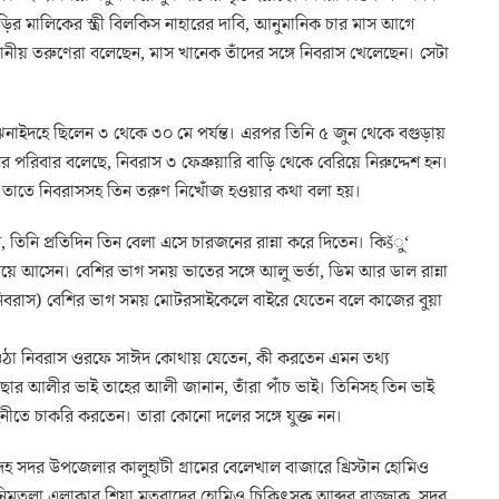
ড়ির মালিকের স্ত্রী বিলকিস নাহারের দাবি, আনুমানিক চার মাস আগে
নীয় তরুণেরা বলেছেন, মাস খানেক তাঁদের সঙ্গে নিবরাস খেলেছেন। সেটা
ঝিনাইদহে ছিলেন ৩ থেকে ৩০ মে পর্যন্ত। এরপর তিনি ৫ জুন থেকে বগুড়ায়
রিবার বলেছে, নিবরাস ৩ ফেব্রুয়ারি বাড়ি থেকে বেরিয়ে নিরুদ্দেশ হন।
হয়। তাতে নিবরাসসহ তিন তরুণ নিখোঁজ হওয়ার কথা বলা হয়।
ান, তিনি প্রতিদিন তিন বেলা এসে চারজনের রান্না করে দিতেন। কিšু‘
 আসেন। বেশির ভাগ সময় ভাতের সঙ্গে আলু ভর্তা, ডিম আর ডাল রান্না
বরাস) বেশির ভাগ সময় মোটরসাইকেলে বাইরে যেতেন বলে কাজের বুয়া
ওঠা নিবরাস ওরফে সাঈদ কোথায় যেতেন, কী করতেন এমন তথ্য
ছার আলীর ভাই তাহের আলী জানান, তাঁরা পাঁচ ভাই। তিনিসহ তিন ভাই
নীতে চাকরি করতেন। তারা কোনো দলের সঙ্গে যুক্ত নন।
হ সদর উপজেলার কালুহাটী গ্রামের বেলেখাল বাজারে খ্রিস্টান হোমিও
 নিমতলা এলাকার শিয়া মতবাদের হোমিও চিকিৎসক আব্দুর রাজ্জাক, সদর