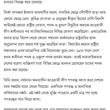
মাধ্যমে বিভক্ত করে ফেলছে।
মির্জা ফখরুল ইসলাম আলমগীর বলেন, সামরিক ক্ষেত্রে শৌর্যবীর্য ছাড়া আর
কোনো ক্ষেত্রে মেধা, কৃতিত্ব যোগ্যতা ও নেতৃত্বের স্বীকৃত হিসেবে দেশি-বিদেশি
কাউকেই কোনো রাষ্ট্রীয় খেতাব, পদক ও ভুষণে বিভুষিত করাকে আওয়ামী
লীগ স্বাধীনতার পর সাংবিধানিকভাবে নিষিদ্ধ ঘোষণা করেছিলো। একাডেমিক
অনার ছাড়া বিদেশ থেকে কোনো সম্মাননা অর্জনকেও রাষ্ট্রপ্রতির প্রাক
অনুমোদন গ্রহণ করার শর্ত যুক্ত করেছিল তারা। জিয়াউর রহমান রাষ্ট্রীয়
সম্মাননার ওপর আরোপিত সেই নিষেধাজ্ঞা তুলে নেন। ১৯৭৭ সালে দেশে
প্রথম স্বাধীনতা পদক ও একুশে পদক প্রবর্তন করেন। তারই ধারাবাহিকতায়
দেশের বরেণ্য ব্যক্তিবর্গ যারা বিভিন্ন ক্ষেত্রে অবদান রেখেছেন তাদের পদক
প্রদান করা হয়েছে।
তিনি বলেন, বর্তমানে ক্ষমতাসীন আওয়ামী লীগ গণতন্ত্র ধ্বংস করে দেশকে
চরম সঙ্কটের মধ্যে ফেলে দিয়েছে। একদিকে গণতন্ত্র ও অন্যদিকে
জঙ্গিবাদের সঙ্কট। এই সঙ্কট থেকে মুক্তি পাওয়ার একটি মাত্র পথ হচ্ছে
গণতন্ত্রের পথে ফিরে আসা।
সরকারকে ভয়াবহ পথ থেকে সরে এসে জনগণের আকাঙ্খা পুরণ করার জন্য