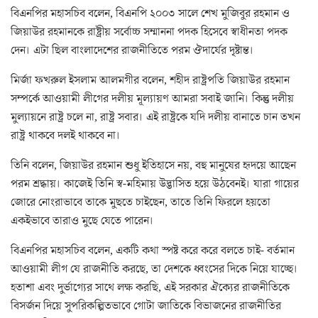
বিএনপির মহাসচিব বলেন, বিএনপি ২০০৩ সালে শেখ মুজিবুর রহমান ও
জিয়াউর রহমানকে রাষ্ট্রীয় সর্বোচ্চ সম্মাননা পদক হিসেবে স্বাধীনতা পদক
দেন। এটা ছিল বাংলাদেশের রাজনীতিতে পরম ঔদার্যের দৃষ্টান্ত।
মির্জা ফখরুল ইসলাম আলমগীর বলেন, শহীদ রাষ্ট্রপতি জিয়াউর রহমান
সম্পর্কে আওয়ামী লীগের দলীয় মূল্যায়ণ আমরা সবাই জানি। কিন্তু দলীয়
মুল্যায়নে রাষ্ট্র চলে না, রাষ্ট্র সবার। এই রাষ্ট্রকে যদি দলীয় বানাতে চান তখন
রাষ্ট্র থাকবে দলই থাকবে না।
তিনি বলেন, জিয়াউর রহমান শুধু ইতিহাসে নয়, বহু মানুষের হৃদয়ে আছেন
পরম শ্রদ্ধায়। কাজেই তিনি স্ব-মহিমায় উদ্ভাসিত হয়ে উঠবেনই। যারা গায়ের
জোরে নোংরাভাবে তাকে মুছতে চাইছেন, তাতে তিনি ফিরলে হয়তো
একইভাবে তারাও মুছে যেতে পারেন।
বিএনপির মহাসচিব বলেন, একটি কথা স্পষ্ট করে করে বলতে চাই- বর্তমান
আওয়ামী লীগ যে রাজনীতি করছে, তা দেশকে ধ্বংসের দিকে নিয়ে যাচ্ছে।
হতাশা এবং দুর্ভাগ্যের সাথে লক্ষ করছি, এই সরকার ঐক্যের রাজনীতিকে
বিসর্জন দিয়ে সুপরিকল্পিতভাবে গোটা জাতিকে বিভাজনের রাজনীতির