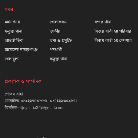
খবর
মহানগনর
খোলাকলম
বন্দর থানা
ফতুল্লা থানা
জাতীয়
বিজয় বার্তা ২৪ পরিবার
আন্তর্জাতিক
তথ্য ও প্রযুক্তি
বিজয় বার্তা ২৪ স্পেশাল
আমাদের নারায়ণগঞ্জ
পদপ্রার্থী
খেলাধূলা
ফতুল্লা থানা
প্রকাশক ও সম্পাদক
গৌতম সাহা
মোবাইলঃ-০১৯২২৭৫৮৮৮৯, ০১৭১২২৬৫৯৯৭।
ইমেইলঃ-bijoybarta24@gmail.com