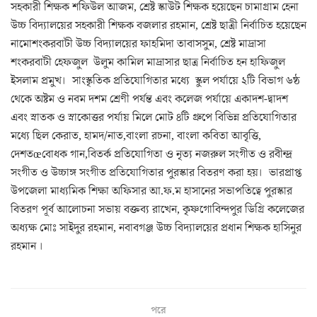
সহকারী শিক্ষক শফিউল আজম, শ্রেষ্ট স্কাউট শিক্ষক হয়েছেন চামাগ্রাম হেনা
উচ্চ বিদ্যালয়ের সহকারী শিক্ষক বজলার রহমান, শ্রেষ্ট ছাত্রী নির্বাচিত হয়েছেন
নামোশংকরবাটী উচ্চ বিদ্যালয়ের ফাহমিদা তাবাসসুম, শ্রেষ্ট মাদ্রাসা
শংকরবাটী হেফজুল উলুম কামিল মাদ্রাসার ছাত্র নির্বাচিত হন হাফিজুল
ইসলাম প্রমুখ। সাংস্কৃতিক প্রতিযোগিতার মধ্যে স্কুল পর্যায়ে ২টি বিভাগ ৬ষ্ঠ
থেকে অষ্টম ও নবম দশম শ্রেণী পর্যন্ত এবং কলেজ পর্যায়ে একাদশ-দ্বাদশ
এবং স্নাতক ও স্নাকোত্তর পর্যায় মিলে মোট ৪টি গ্রুপে বিভিন্ন প্রতিযোগিতার
মধ্যে ছিল কেরাত, হামদ/নাত,বাংলা রচনা, বাংলা কবিতা আবৃত্তি,
দেশতœবোধক গান,বিতর্ক প্রতিযোগিতা ও নৃত্য নজরুল সংগীত ও রবীন্দ্র
সংগীত ও উচ্চাঙ্গ সংগীত প্রতিযোগিতার পুরস্কার বিতরণ করা হয়। ভারপ্রাপ্ত
উপজেলা মাধ্যমিক শিক্ষা অফিসার আ.ফ.ম হাসানের সভাপতিত্বে পুরস্কার
বিতরণ পূর্ব আলোচনা সভায় বক্তব্য রাখেন, কৃষ্ণগোবিন্দপুর ডিগ্রি কলেজের
অধ্যক্ষ মোঃ সাইদুর রহমান, নবাবগঞ্জ উচ্চ বিদ্যালয়ের প্রধান শিক্ষক হাসিনুর
রহমান ।
পরে