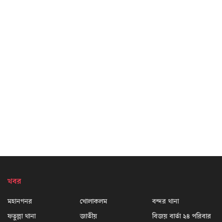
খবর
মহানগনর
খোলাকলম
বন্দর থানা
ফতুল্লা থানা
জাতীয়
বিজয় বার্তা ২৪ পরিবার