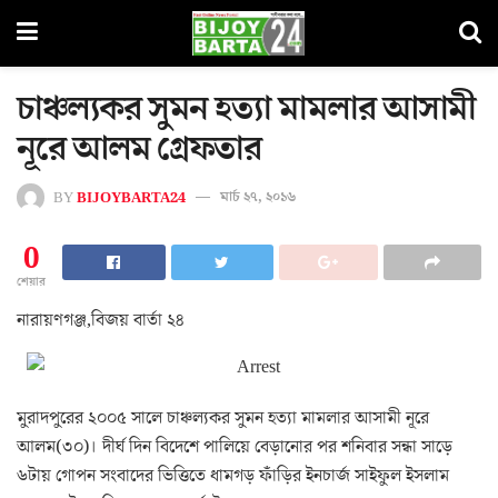
চাঞ্চল্যকর সুমন হত্যা মামলার আসামী
নূরে আলম গ্রেফতার
BY
BIJOYBARTA24
মার্চ ২৭, ২০১৬
0
শেয়ার
নারায়ণগঞ্জ,বিজয় বার্তা ২৪
মুরাদপুরের ২০০৫ সালে চাঞ্চল্যকর সুমন হত্যা মামলার আসামী নূরে
আলম(৩০)। দীর্ঘ দিন বিদেশে পালিয়ে বেড়ানোর পর শনিবার সন্ধা সাড়ে
৬টায় গোপন সংবাদের ভিত্তিতে ধামগড় ফাঁড়ির ইনচার্জ সাইফুল ইসলাম