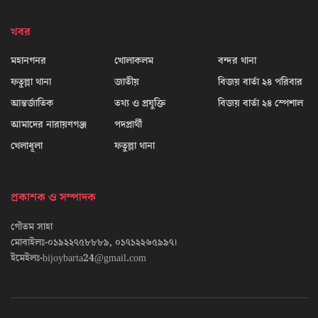
খবর
মহানগনর
খোলাকলম
বন্দর থানা
ফতুল্লা থানা
জাতীয়
বিজয় বার্তা ২৪ পরিবার
আন্তর্জাতিক
তথ্য ও প্রযুক্তি
বিজয় বার্তা ২৪ স্পেশাল
আমাদের নারায়ণগঞ্জ
পদপ্রার্থী
খেলাধূলা
ফতুল্লা থানা
প্রকাশক ও সম্পাদক
গৌতম সাহা
মোবাইলঃ-০১৯২২৭৫৮৮৮৯, ০১৭১২২৬৫৯৯৭।
ইমেইলঃ-bijoybarta24@gmail.com