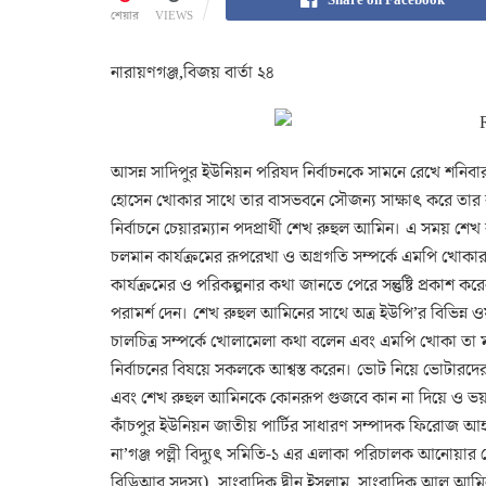
শেয়ার
VIEWS
নারায়ণগঞ্জ,বিজয় বার্তা ২৪
আসন্ন সাদিপুর ইউনিয়ন পরিষদ নির্বাচনকে সামনে রেখে শনিব
হোসেন খোকার সাথে তার বাসভবনে সৌজন্য সাক্ষাৎ করে তার 
নির্বাচনে চেয়ারম্যান পদপ্রার্থী শেখ রুহুল আমিন। এ সময় শ
চলমান কার্যক্রমের রূপরেখা ও অগ্রগতি সম্পর্কে এমপি খোকা
কার্যক্রমের ও পরিকল্পনার কথা জানতে পেরে সন্তুষ্টি প্রক
পরামর্শ দেন। শেখ রুহুল আমিনের সাথে অত্র ইউপি’র বিভিন্ন 
চালচিত্র সম্পর্কে খোলামেলা কথা বলেন এবং এমপি খোকা তা ম
নির্বাচনের বিষয়ে সকলকে আশ্বস্ত করেন। ভোট নিয়ে ভোটারদে
এবং শেখ রুহুল আমিনকে কোনরূপ গুজবে কান না দিয়ে ও ভয় 
কাঁচপুর ইউনিয়ন জাতীয় পার্টির সাধারণ সম্পাদক ফিরোজ আহম্
না’গঞ্জ পল্লী বিদ্যুৎ সমিতি-১ এর এলাকা পরিচালক আনোয়ার 
বিডিআর সদস্য), সাংবাদিক দ্বীন ইসলাম, সাংবাদিক আল আমিন