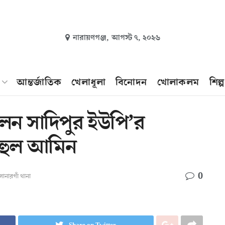
নারায়ণগঞ্জ,
আগস্ট ৭, ২০২৬
আন্তর্জাতিক
খেলাধূলা
বিনোদন
খোলাকলম
শিল্
েন সাদিপুর ইউপি’র
 রুহুল আমিন
0
োনারগাঁ থানা
Share on Twitter