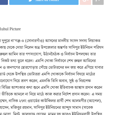
ার দুপুরে না’গঞ্জ-৩ (সোনারগাঁও) আসনের মাননীয় সংসদ সদস্য লিয়াকত
কাছ থেকে দোয়া নিলেন অত্র উপজেলার অন্তর্গত সাদিপুর ইউনিয়ন পরিষদ
েখ রুহুল আমিন তার গণসংযোগ, উঠানবৈঠক ও নির্বাচন উপলক্ষ্যে তার
র নিকট তথ্য তুলে ধরেন। এমপি খোকা নির্বাচনে শেখ রুহুল আমিনের
াশ করেন ও জনগণের দ্বোরগোড়ায় পৌছে ভোটারদের মন জয় করে এগিয়ে যাবার
ওয়ার্ড থেকে উপস্থিত ভোটাররা এমপি খোকাকে নির্বাচন বিষয়ে মাঠের
নোযোগ দিয়ে শ্রবণ করেন, এমনকি তিনি অবাধ, সুষ্ঠ ও নিরপেক্ষ
র বিভিন্ন আশংকার কথা শুনে এমপি খোকা ইতিবাচক আশ্বাস প্রদান করেন
ভীতিকে আমলে না নিয়ে মাঠে কাজ করার নির্দেশ প্রদান করেন। এ সময়
মেদ, নাসিক ২৭নং ওয়ার্ডের কাউন্সিলর প্রার্থী শেখ আলমগীর (আপেল),
হোসেন, মজিবুর রহমান, সাদিপুর ইউনিয়নের আব্দুস সামাদ (সাবেক
 মোল্লা, মিন্টু, আলতাফ হোসেন, মামুন সহ আরও ইউনিয়নবাসী উপস্থিত