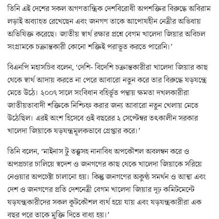
তিনি এই দেশের সকল অগণতান্ত্রিক দেশবিরোধী অপশক্তির বিরুদ্ধে অবিরাম
লড়াই অব্যাহত রেখেছেন এবং জনগণ তাকে আপোষহীন নেত্রীর অভিধায়
অভিষিক্ত করেছে। জাতীয় স্বার্থ রক্ষার প্রশ্নে বেগম খালেদা জিয়ার অবিচল
সংগ্রামকে চক্রান্তকারী কোনো শক্তিই পরাভূত করতে পারেনি।’
বিএনপি মহাসচিব বলেন, ‘দেশি- বিদেশি চক্রান্তকারীরা খালেদা জিয়ার কাছ
থেকে স্বার্থ আদায় করতে না পেরে আবারো নতুন করে তার বিরুদ্ধে ষড়যন্ত্রে
মেতে উঠে। ২০০৭ সালে সংবিধান বহির্ভূত পন্থায় ক্ষমতা দখলকারীরা
জাতীয়তাবাদী শক্তিকে নিশ্চিহ্ন করার জন্য আবারো নতুন খেলায় মেতে
উঠেছিল। এরই অংশ হিসেবে ওই বছরের ২ সেপ্টেম্বর তৎকালীন সরকার
খালেদা জিয়াকে ষড়যন্ত্রমূলকভাবে গ্রেপ্তার করে।’
তিনি বলেন, ‘মাইনাস টু তত্ত্বসহ নানাবিধ অপকৌশল অবলম্বন করে ও
অপপ্রচার চালিয়ে স্বদেশ ও জনগণের কাছ থেকে খালেদা জিয়াকে সরিয়ে
নেওয়ার অপচেষ্টা চালানো হয়। কিন্তু জনগণের অকুণ্ঠ সমর্থন ও আস্থা এবং
দেশ ও জনগণের প্রতি দেশনেত্রী বেগম খালেদা জিয়ার দৃঢ় কমিটমেন্টে
ষড়যন্ত্রকারীদের সকল কূটকৌশল ব্যর্থ হয়ে যায় এবং ষড়যন্ত্রকারীরা এক
বছর পরে তাকে মুক্তি দিতে বাধ্য হয়।’