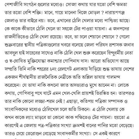
পেশাজীবি সংগঠন গুলোর মধ্যেও। সোজা কথায় যার যতো বেশি ক্ষমতা
তার ততো বেশি শক্তি। মানে, গায়ে মানেনা নিজে মোড়ল ? নারায়ণগঞ্জ
জেলাও তার বাইরে নয়। তবে, এখানের ঠেলি খেলার মধ্যে পান্ডিত্য আছে।
কে কাকে কীভাবে ঠেলি খেলে তা সহজে টের পাওয়া যায়না। এ জনপদের
রাজনীতিতেও ঠেলি খেলা রয়েছে। তবে, তা চলে শেয়ানে শেয়ানে ? গেলো
শুক্রবারের স্থানীয় পত্রিকাগুলোর খবরে বলেছে জেলা পরিষদ প্রশাসক জনাব
আবদুল হাই সাহেবের সাথেও নাকি ঠেলি খেল শুরু করেছেন হিন্দুধর্মীয় নেতা
ও স্ব-ঘোষিত মুক্তিযোদ্ধা কমান্ডার গোপিনাথ দাস। আরো অভিযোগ আছে
সম্প্রতি তিনি নাকি শহরের ২নং রেলগেট এলাকায় দাঁড়িয়ে শুদ্ধ ভাষায় দেশের
একজন শীর্ষস্থানীয় রাজনৈতিক নেত্রীকে অতি অশ্লিল ভাষায় গালমন্দ
করেছেন। যে ভাষা নাকি কখনো জাত অসভ্যরাও মুখে আনেন না। লোকে
কথায়, গোপিবাবু পথে ঘাটে এমন খেল-খেলি প্রায়শই তিরস্কিত হন। তারপরও
তার নাকি কোনো লজ্জা-শরম নেই ! এছাড়া, কতিপয় পত্রিকা সম্পাদক ও
সাংবাদিকদের মধ্যেও ঠেলিখেল চলে অতি চিকনে। এ ঠেলি খেলায় কে
কখন কাকে ল্যাং মাড়বে তা কোনো কাক পক্ষিতেও টের পায়না। হয়তো এ
কারণেই এ জেলায় পত্র-পত্রিকার সংখ্যা ক্রমশই বানের পানির মতো বেড়েছে।
তারও চেয়ে তেরোগুন বেড়েছে সংবাদকর্মীর সংখ্যা। সে একই কারণে