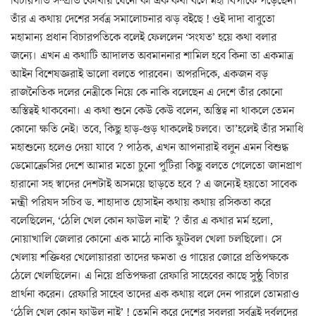
বিচারপতি সম্প্রতি কোথায় যেনো কী এক কথা বলে মহা বিপাকে পড়েছেন।
তাঁর এ কথায় দেশের সর্বত্র সমালোচনার ঝড় বইছে ! ওই দাদা বাবুতো
মহামান্য প্রধান বিচারপতিকে বলেই ফেললেন ‘সংযত’ হয়ে কথা বলার
জন্যে। এখন এ কথাটি আদালত অবমাননার শামিল হবে কিনা তা একমাত্র
আইন বিশেষজ্ঞরাই ভালো বলতে পারবেন। অপরদিকে, একজন বড়
রাজনৈতিক দলের নেত্রীকে নিয়ে কে নাকি বলেছেন এ দেশে তাঁর কোনো
অস্তিত্বই থাকবেনা। এ কথা শুনে কেউ কেউ বলেন, অস্তিত্ব না থাকলে তেমন
কোনো ক্ষতি নেই। তবে, কিছু হাড়-গুড় থাকলেই চলবে। তা’হলেই তাঁর সমাধি
মহাশুন্যে হলেও দেয়া যাবে ? পাঠক, এখন আপনারাই বলুন এমন বিশুদ্ধ
ডেমোক্রেসির দেশে আমার মতো চুনো পুটিরা কিছু বলতে গেলেতো জানপ্রাণ
হারানো সহ স্বাদের দেশটাই অসময়ে ছাড়তে হবে ? এ জন্যেই হয়তো সাবেক
মন্ত্রী পরিষদ সচিব ড. শাহাদাত হোসাইন কথায় কথায় রসিকতা করে
বলেছিলেন, ‘ঠেলি খেল কোন ফাউল নাই’ ? তাঁর এ কথার মর্ম হলো,
নোয়াখালি জেলার কোনো এক মাঠে নাকি ফুটবল খেলা চলছিলো। সে
খেলায় শক্তিধর খেলোয়াররা তাদের ক্ষমতা ও গায়ের জোরে প্রতিপক্ষকে
ঠেলে খেলছিলেন। এ নিয়ে প্রতিপক্ষরা রেফারি সাহেবের কাছে সুষ্ঠু বিচার
প্রার্থনা করেন। রেফারি সাহেব তাদের এক কথায় বলে দেন পারলে তোমরাও
‘ঠেলি খেল কোন ফাউল নাই’ ! তেমনি করে দেশের সবলরা সর্বত্রই দুর্বলদের