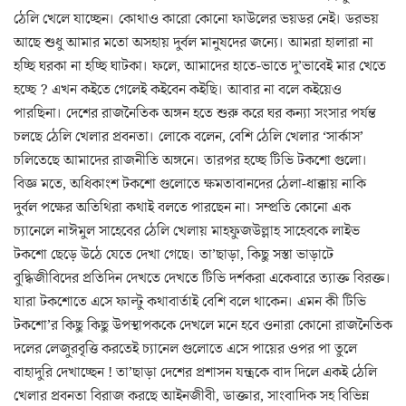
ঠেলি খেলে যাচ্ছেন। কোথাও কারো কোনো ফাউলের ভয়ডর নেই। ডরভয়
আছে শুধু আমার মতো অসহায় দুর্বল মানুষদের জন্যে। আমরা হালারা না
হচ্ছি ঘরকা না হচ্ছি ঘাটকা। ফলে, আমাদের হাতে-ভাতে দু’ভাবেই মার খেতে
হচ্ছে ? এখন কইতে গেলেই কইবেন কইছি। আবার না বলে কইয়েও
পারছিনা। দেশের রাজনৈতিক অঙ্গন হতে শুরু করে ঘর কন্যা সংসার পর্যন্ত
চলছে ঠেলি খেলার প্রবনতা। লোকে বলেন, বেশি ঠেলি খেলার ‘সার্কাস’
চলিতেছে আমাদের রাজনীতি অঙ্গনে। তারপর হচ্ছে টিভি টকশো গুলো।
বিজ্ঞ মতে, অধিকাংশ টকশো গুলোতে ক্ষমতাবানদের ঠেলা-ধাক্কায় নাকি
দুর্বল পক্ষের অতিথিরা কথাই বলতে পারছেন না। সম্প্রতি কোনো এক
চ্যানেলে নাঈমুল সাহেবের ঠেলি খেলায় মাহফুজউল্লাহ সাহেবকে লাইভ
টকশো ছেড়ে উঠে যেতে দেখা গেছে। তা’ছাড়া, কিছু সস্তা ভাড়াটে
বুদ্ধিজীবিদের প্রতিদিন দেখতে দেখতে টিভি দর্শকরা একেবারে ত্যাক্ত বিরক্ত।
যারা টকশোতে এসে ফাল্টু কথাবার্তাই বেশি বলে থাকেন। এমন কী টিভি
টকশো’র কিছু কিছু উপস্থাপককে দেখলে মনে হবে ওনারা কোনো রাজনৈতিক
দলের লেজুরবৃত্তি করতেই চ্যানেল গুলোতে এসে পায়ের ওপর পা তুলে
বাহাদুরি দেখাচ্ছেন ! তা’ছাড়া দেশের প্রশাসন যন্ত্রকে বাদ দিলে একই ঠেলি
খেলার প্রবনতা বিরাজ করছে আইনজীবী, ডাক্তার, সাংবাদিক সহ বিভিন্ন