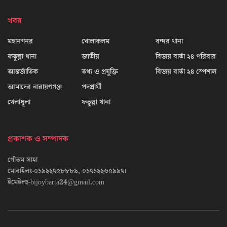
খবর
মহানগনর
খোলাকলম
বন্দর থানা
ফতুল্লা থানা
জাতীয়
বিজয় বার্তা ২৪ পরিবার
আন্তর্জাতিক
তথ্য ও প্রযুক্তি
বিজয় বার্তা ২৪ স্পেশাল
আমাদের নারায়ণগঞ্জ
পদপ্রার্থী
খেলাধূলা
ফতুল্লা থানা
প্রকাশক ও সম্পাদক
গৌতম সাহা
মোবাইলঃ-০১৯২২৭৫৮৮৮৯, ০১৭১২২৬৫৯৯৭।
ইমেইলঃ-bijoybarta24@gmail.com