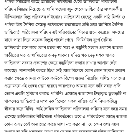
পাঠক সমাজের কাছে আমাদের দায়বদ্ধতা থেকে ডান্ডিবার্তা পরিচালনা
পরিষদ সিদ্ধান্ত নিয়েছে আগামি পহেলা জুন থেকে ডান্ডিবার্তার সম্পাদকীয়
নীতিমালার কিছু পরিবর্তন ঘটানোর। ডান্ডিবার্তা যেহেতু একটি পাঠ নির্ভর ও
পাঠক প্রিয় দৈনিক সেহেতু পাঠকদের মতামতের প্রতি শ্রদ্ধা জানিয়ে দৈনিক
ডান্ডিবার্তা পরিচালনা পরিষদ এই পরিবর্তনের সিদ্ধান্ত গ্রহন করেছে। সময়ের
সাথে পাল্লা দিয়ে অনেক কিছুই পাল্টে গেছে। ডিজিটাল যুগে দৈনিক
ডান্ডিবার্তা মনে করে কোন চমক নয়-সত্য ও বস্তুনিষ্ট সংবাদ প্রকাশে আমরা
অতীতের মত আগামিতেও অনড় থাকব। যদিও গত দেড় দশক যাবত
ডান্ডিবার্তা সংবাদ প্রকাশের ক্ষেত্রে বস্তুনিষ্টতা বজায় রাখার আপ্রান চেষ্টা
করেছে। পাশাপাশি বলতে দ্ধিধা নেই ক্ষেত্র বিশেষে কোন কোন সংবাদ প্রকাশ
করার ক্ষেত্রে আমরা কাউকে কাউকে বিশেষ গুরুত্ব দিয়েছি। যদিও সংবাদের
প্রয়োজনে এই গুরুত্ব দেয়া হয়েছে তারপরেও আমরা মনে করি সবার প্রতি
তেমন একটা সুবিচার করতে পারিনি। এক্ষেত্রে আমাদের ইচ্ছাকৃত ভূলত্রুটি না
থাকলেও ডান্ডিবার্তার সম্পাদক হিসেবে সকল দায়িত্ব আমি নিসংকচিত্ত্বে
স্বীকার করে নিচ্ছি। তাই দৈনিক ডান্ডিবাতা পরিচালনা পরিষদ মনে করে সময়
এসেছে ডান্ডিবার্তার নীতিমালা পরিবর্তনের। তবে এ পরিবর্তনের ক্ষেত্রে আমরা
কোন অবস্থাতেই অন্যায়ের কাছে মাথা নত করব না। যে কোন তথ্য বহুল
সংবাদ তা যদি প্রকাশের যোগ্য হয় সে যত বড় ক্ষমতাবানই হউক ডান্ডিবার্তা