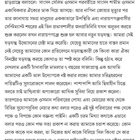
দ্বাড়প্রান্তে বলাচলে। সাংসদ সেলিম ওসমান পরবর্তীতে সাংসদ শামীম ওসমান
একাধিকবার ঐক্যের ডাক দিয়ে আসছে। আর নাগিনা জোহার মৃত্যুর পর
তার জানাযায় সমগ্র মানুষের এককাতারে উপস্থিতি এবং নারায়ণগঞ্জবাসীর
সেন্টিম্যান্ট শহরের এই তিন প্রভাবশালীর জনপ্রতিনিধি যখন অনুভব করতে
শুরু করলেন তখন নারায়ণগঞ্জে শুরু হল আবার নতুন ষড়যন্ত্র। আমরা সেই
ষড়যন্ত্র উন্মোচনের চেষ্টা মাত্র করেছি। যেহেতু আমাদের হাতে বাস্তব প্রমান
নেই সেহেতু আমাদের কোন প্রতিবেদনে ষড়যন্ত্রকারী কে কিংবা কারা ঐক্য
বিনষ্টের ষড়যন্ত্র করছে কোথাও তা স্পষ্ট করে বলিনি। কিন্তু হঠাৎ করে
দেখলাম একটি চাঁদাবাজি মামলার ৭ বছরের সাজাপ্রাপ্ত এক আসামি
আমাদের একটি ভাল উদ্যোগকে নষ্ট করার লক্ষ্যে আমার চরিত্রহরনের
দায়িত্বটিও সুচারোরূপে পালন করেছেন। পাশাপাশি আমি দ্বিধাহীন চিত্তে
বলতে চাই ডান্ডিবার্তা অণ্যকারো আর্থিক সুবিধা নিয়ে প্রকাশ করেনা।
তারপরেও আমাকে ওসমান পরিবারের পোষ্য এবং মেয়রের কাছ থেকে
বিভিন্ন সুযোগসুবিধা নেয়ার কথা বলার পরেও এই দুই পরিবারের পক্ষ থেকে
পক্ষে ও বিপক্ষে কোন বক্তব্য পাইনি। একটি চরম মিথ্যা কথাকে এভাবে
বলার পরও কোন পক্ষ সত্য প্রকাশ না করায় আমাকে হতাশ করেছে। কোন
লোক কাকে দান করল, তা নিজের অর্থ কাকে বিলিয়ে দিল কিংবা সে কার