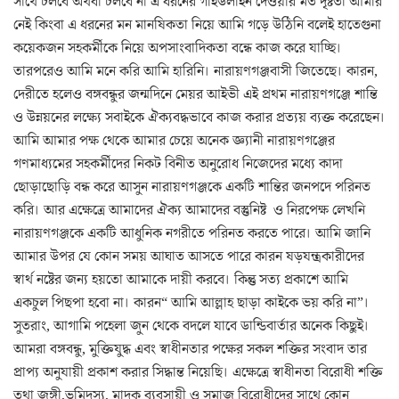
সাথে চলবে অথবা চলবে না এ ধরনের গাইডলাইন দেওয়ার মত দৃষ্টতা আমার
নেই কিংবা এ ধরনের মন মানষিকতা নিয়ে আমি গড়ে উঠিনি বলেই হাতেগুনা
কয়েকজন সহকর্মীকে নিয়ে অপসাংবাদিকতা বন্ধে কাজ করে যাচ্ছি।
তারপরেও আমি মনে করি আমি হারিনি। নারায়ণগঞ্জবাসী জিতেছে। কারন,
দেরীতে হলেও বঙ্গবন্ধুর জন্মদিনে মেয়র আইভী এই প্রথম নারায়ণগঞ্জে শান্তি
ও উন্নয়নের লক্ষ্যে সবাইকে ঐক্যবদ্ধভাবে কাজ করার প্রত্যয় ব্যক্ত করেছেন।
আমি আমার পক্ষ থেকে আমার চেয়ে অনেক জ্ঞ্যানী নারায়ণগঞ্জের
গণমাধ্যমের সহকর্মীদের নিকট বিনীত অনুরোধ নিজেদের মধ্যে কাদা
ছোড়াছোড়ি বন্ধ করে আসুন নারায়ণগঞ্জকে একটি শান্তির জনপদে পরিনত
করি। আর এক্ষেত্রে আমাদের ঐক্য আমাদের বস্তুনিষ্ট ও নিরপেক্ষ লেখনি
নারায়ণগঞ্জকে একটি আধুনিক নগরীতে পরিনত করতে পারে। আমি জানি
আমার উপর যে কোন সময় আঘাত আসতে পারে কারন ষড়যন্ত্রকারীদের
স্বার্থ নষ্টের জন্য হয়তো আমাকে দায়ী করবে। কিন্তু সত্য প্রকাশে আমি
একচুল পিছপা হবো না। কারন“ আমি আল্লাহ ছাড়া কাইকে ভয় করি না”।
সুতরাং, আগামি পহেলা জুন থেকে বদলে যাবে ডান্ডিবার্তার অনেক কিছুই।
আমরা বঙ্গবন্ধু, মুক্তিযুদ্ধ এবং স্বাধীনতার পক্ষের সকল শক্তির সংবাদ তার
প্রাপ্য অনুযায়ী প্রকাশ করার সিদ্ধান্ত নিয়েছি। এক্ষেত্রে স্বাধীনতা বিরোধী শক্তি
তথা জঙ্গী,ভূমিদস্যু, মাদক ব্যবসায়ী ও সমাজ বিরোধীদের সাথে কোন