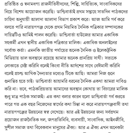
প্রতিষ্ঠিত ও স্বনামধণ্য রাজনীতিবীদদের, শিল্পি, সাহিত্যিক, সাংবাদিকদের
নিয়ে বিশেষ আয়োজন করেছি। ডান্ডিবার্তাই প্রথম সপ্তাহে সাতদিন পাঠকদের
চাহিদা অনুযায়ী আলাদা আলাদা বিভাগ প্রকাশ করে। আজ আমি গর্ব করে
বলতে পারি নারায়ণগঞ্জ থেকে প্রথম নিয়মিত দৈনিক পত্রিকার সম্পাদকের
দায়িত্বটিও আমিই পালন করেছি। ডান্ডিবার্তা হাউজের আমার একাধিক
সহকর্মী এখন স্থানীয় একাধিক পত্রিকার মালিক। একাধিক অনলাইনের
সর্বোচ্চ কর্তা। এমনকি জাতীয় পর্যায়ের অনেক দৈনিক ও ইলেকট্রনিক
মিডিয়ায় ভাল অবস্থানে রয়েছে আমার অনেক প্রানপ্রিয় সাথী। সত্যকে
লোকাতে চেষ্টা করিনি বলেই কিংবা নীতি আর্দশের সাথে বেঈমানী করিনি
বলেই প্রচন্ড আর্থিক দৈন্যতার মধ্যেও টিকে আছি। আমরা নিজ গুনে
গুনান্বিত হতে চাই। ডান্ডিবার্তা আহামরি ধরনের দৈনিক একথা আমরা দাবিও
করি না। তবে, পাঠকপ্রিয়তায় আমাদের অবস্থান কোথায় তা বিচারের মালিক
শুধু মাত্র পাঠক সমাজই। এত কথা বলার কারন হলো ডান্ডিবার্তা গর্ব করতে
পারে গত এক বছর নিজেদের স্বার্থের কথা চিন্তা না করে নারায়ণগঞ্জবাসী তথা
নারায়ণগঞ্জের উন্নয়নের স্বপ্ন দেখেছে। আর এই উন্নয়নের জন্য সর্বপ্রথম
প্রয়োজন রাজনৈতিক দল, জণপ্রতিনিধি, ব্যবসায়ী, সাংবাদিক, আইনজীবি,
সুশীল সমাজ তথা বিবেকবান মানুষের ঐক্য। আর এ ঐক্য এখন অনেকটা