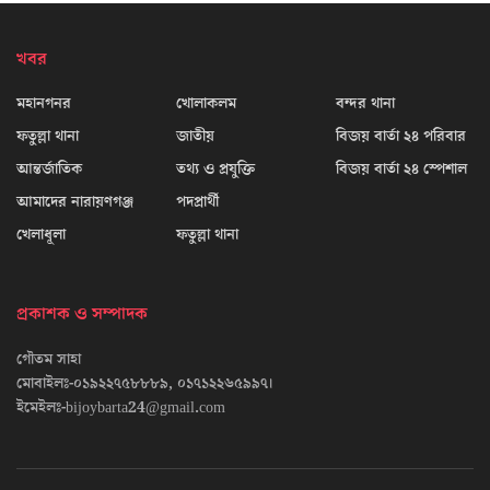
খবর
মহানগনর
খোলাকলম
বন্দর থানা
ফতুল্লা থানা
জাতীয়
বিজয় বার্তা ২৪ পরিবার
আন্তর্জাতিক
তথ্য ও প্রযুক্তি
বিজয় বার্তা ২৪ স্পেশাল
আমাদের নারায়ণগঞ্জ
পদপ্রার্থী
খেলাধূলা
ফতুল্লা থানা
প্রকাশক ও সম্পাদক
গৌতম সাহা
মোবাইলঃ-০১৯২২৭৫৮৮৮৯, ০১৭১২২৬৫৯৯৭।
ইমেইলঃ-bijoybarta24@gmail.com