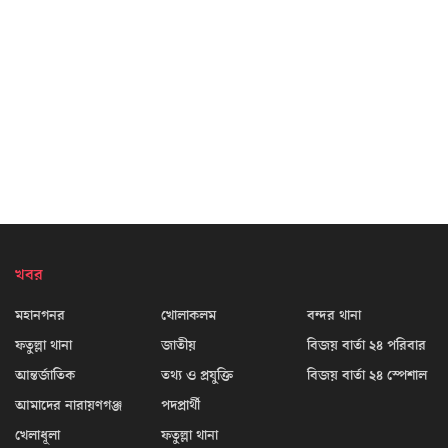
খবর
মহানগনর
খোলাকলম
বন্দর থানা
ফতুল্লা থানা
জাতীয়
বিজয় বার্তা ২৪ পরিবার
আন্তর্জাতিক
তথ্য ও প্রযুক্তি
বিজয় বার্তা ২৪ স্পেশাল
আমাদের নারায়ণগঞ্জ
পদপ্রার্থী
খেলাধূলা
ফতুল্লা থানা