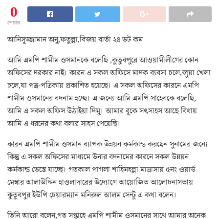
0
শেয়ার
আনিসুজ্জামান অনু,ফতুল্লা,বিজয় বার্তা ২৪ ডট কম
আমি এমপি শামীম ওসমানকে বলেছি ,কুতুবপুরে আওয়ামীলীগের কোন
অফিসের দরকার নাই। কারন এ সকল অফিসে মাদক ব্যবসা চলে,জুয়া খেলা
চলে,যা পত্র-পত্রিকায় প্রকাশিত হয়েছে। এ সকল অফিসের কারনে এমপি
শামীম ওসমানের বদনাম হচ্ছে। এ জন্যে আমি এমপি সাহেবকে বলেছি,
আমি এ সকল অফিস উঠাইয়া দিমু। আমার বুকে সৎসাহস আছে বিধায়
আমি এ ধরনের কথা বলার সাহস পেয়েছি।
কারন এমপি শামীম ওসমান ব্যাপক উন্নয়ন কর্মকান্ড করছেন সুনামের জন্যে
কিন্তু এ সকল অফিসের মাধ্যমে উনার বদনামের কারনে সকল উন্নয়ন
কর্মকান্ড ভেস্তে যাচ্ছে। গতকাল পাগলা শাহিমহল্লা মাদ্রাসায় ৫নং ওয়ার্ড
মেম্বার আলাউদ্দিন হাওলাদারের উদ্যোগে আয়োজিত আলোচনাসভায়
কুতুবপুর ইউপি চেয়ারম্যান মনিরুল আলম সেন্টু এ কথা বলেন।
তিনি আরো বলেন,গত সপ্তাহে এমপি শামীম ওসমানের সাথে আমার অনেক