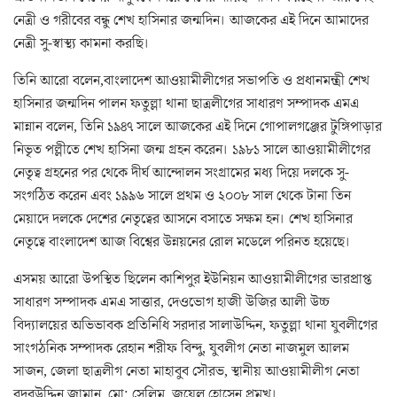
নেত্রী ও গরীবের বন্ধু শেখ হাসিনার জন্মদিন। আজকের এই দিনে আমাদের
নেত্রী সু-স্বাস্থ্য কামনা করছি।
তিনি আরো বলেন,বাংলাদেশ আওয়ামীলীগের সভাপতি ও প্রধানমন্ত্রী শেখ
হাসিনার জন্মদিন পালন ফতুল্লা থানা ছাত্রলীগের সাধারণ সম্পাদক এমএ
মান্নান বলেন, তিনি ১৯৪৭ সালে আজকের এই দিনে গোপালগঞ্জের টুঙ্গিপাড়ার
নিভৃত পল্লীতে শেখ হাসিনা জন্ম গ্রহন করেন। ১৯৮১ সালে আওয়ামীলীগের
নেতৃত্ব গ্রহনের পর থেকে দীর্ঘ আন্দোলন সংগ্রামের মধ্য দিয়ে দলকে সু-
সংগঠিত করেন এবং ১৯৯৬ সালে প্রথম ও ২০০৮ সাল থেকে টানা তিন
মেয়াদে দলকে দেশের নেতৃত্বের আসনে বসাতে সক্ষম হন। শেখ হাসিনার
নেতৃত্বে বাংলাদেশ আজ বিশ্বের উন্নয়নের রোল মডেলে পরিনত হয়েছে।
এসময় আরো উপস্থিত ছিলেন কাশিপুর ইউনিয়ন আওয়ামীলীগের ভারপ্রাপ্ত
সাধারণ সম্পাদক এমএ সাত্তার, দেওভোগ হাজী উজির আলী উচ্চ
বিদ্যালয়ের অভিভাবক প্রতিনিধি সরদার সালাউদ্দিন, ফতুল্লা থানা যুবলীগের
সাংগঠনিক সম্পাদক রেহান শরীফ বিন্দু, যুবলীগ নেতা নাজমুল আলম
সাজন, জেলা ছাত্রলীগ নেতা মাহাবুব সৌরভ, স্থানীয় আওয়ামীলীগ নেতা
বদুরউদ্দিন জামান, মো: সেলিম, জুয়েল হোসেন প্রমুখ।