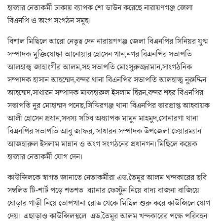
হাজার নেতাকর্মী ঢাকায় ব্যাপক শো ডাউন করেছে নারায়ণগঞ্জ জেলা
বিএনপি ও অংগ সংগঠন সমূহ।
বিশাল মিছিলে আরো নেতৃত্ব দেন নারায়ণগঞ্জ জেলা বিএনপির সিনিয়র যুগ্ম
সম্পাদক মুক্তিযোদ্ধা আনোয়ার হোসেন খান,নগর বিএনপির সভাপতি
আলহাজ্ব জাহাংগীর আলম,সহ সভাপতি মোঃসুরুজ্জামান,সাংগঠনিক
সম্পাদক হাসান আহম্মেদ,বন্দর থানা বিএনপির সভাপতি আলহাজ্ব নুরুদ্দিন
আহম্মেদ,সাধারন সম্পাদক মাজহারুল ইসলাম হিরন,বন্দর শহর বিএনপির
সভাপতি নুর মোহাম্মদ পনেছ,সিদ্দিরগঞ্জ থানা বিএনপির ভারপ্রাপ্ত আহবায়ক
আলী হোসেন প্রধান,সদস্য সচিব অধ্যাপক মামুন মাহমুদ,সোনারগা থানা
বিএনপির সভাপতি আবু জাফর, সাধারন সম্পাদক উপজেলা চেয়ারম্যান
আজহারুল ইসলাম মান্নান ও অংগ সংগঠনের প্রধানগন।মিছিলে কয়েক
হাজার নেতাকর্মী যোগ দেন।
কাউন্সিলকে স্বাগত জানাতে নেতাকর্মীরা এড.তৈমূর আলম খন্দকারের ছবি
সম্বলিত টি-শার্ট পড়ে শতশত ব্যানার ফেস্টুন নিয়ে বাদ্য বাজনা বাজিয়ে
ঘোড়ার গাড়ী নিয়ে তোপখানা রোড থেকে মিছিল শুরু করে কাউন্সিলে যোগ
দেয়। এছাড়াও কাউন্সিলস্থলে এড.তৈমূর আলম খন্দকারের পক্ষে পরিবহন