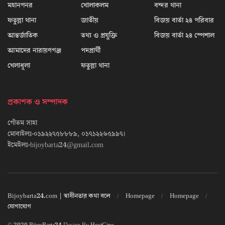
মহানগনর
খোলাকলম
বন্দর থানা
ফতুল্লা থানা
জাতীয়
বিজয় বার্তা ২৪ পরিবার
আন্তর্জাতিক
তথ্য ও প্রযুক্তি
বিজয় বার্তা ২৪ স্পেশাল
আমাদের নারায়ণগঞ্জ
পদপ্রার্থী
খেলাধূলা
ফতুল্লা থানা
প্রকাশক ও সম্পাদক
গৌতম সাহা
মোবাইলঃ-০১৯২২৭৫৮৮৮৯, ০১৭১২২৬৫৯৯৭।
ইমেইলঃ-bijoybarta24@gmail.com
Bijoybarta24.com | স্বাধীনতার কথা বলে
Homepage
Homepage
যোগাযোগ