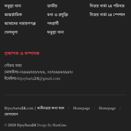
ফতুল্লা থানা
জাতীয়
বিজয় বার্তা ২৪ পরিবার
আন্তর্জাতিক
তথ্য ও প্রযুক্তি
বিজয় বার্তা ২৪ স্পেশাল
আমাদের নারায়ণগঞ্জ
পদপ্রার্থী
খেলাধূলা
ফতুল্লা থানা
প্রকাশক ও সম্পাদক
গৌতম সাহা
মোবাইলঃ-০১৯২২৭৫৮৮৮৯, ০১৭১২২৬৫৯৯৭।
ইমেইলঃ-bijoybarta24@gmail.com
Bijoybarta24.com | স্বাধীনতার কথা বলে
Homepage
Homepage
যোগাযোগ
© 2020
BijoyBarta24
Design By
HostGine
.