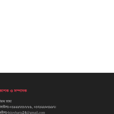
্রকাশক ও সম্পাদক
তম সাহা
োবাইলঃ-০১৯২২৭৫৮৮৮৯, ০১৭১২২৬৫৯৯৭।
েইলঃ-bijoybarta24@gmail.com