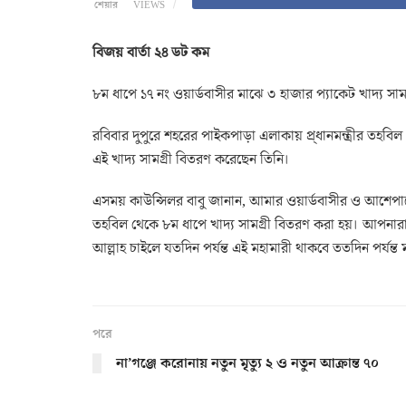
শেয়ার
VIEWS
বিজয় বার্তা ২৪ ডট কম
৮ম ধাপে ১৭ নং ওয়ার্ডবাসীর মাঝে ৩ হাজার প্যাকেট খাদ্য সা
রবিবার দুপুরে শহরের পাইকপাড়া এলাকায় প্র্ধানমন্ত্রীর তহবিল
এই খাদ্য সামগ্রী বিতরণ করেছেন তিনি।
এসময় কাউন্সিলর বাবু জানান, আমার ওয়ার্ডবাসীর ও আশেপাশের 
তহবিল থেকে ৮ম ধাপে খাদ্য সামগ্রী বিতরণ করা হয়। আপনা
আল্লাহ চাইলে যতদিন পর্যন্ত এই মহামারী থাকবে ততদিন পর্যন্ত 
পরে
না’গঞ্জে করোনায় নতুন মৃত্যু ২ ও নতুন আক্রান্ত ৭০