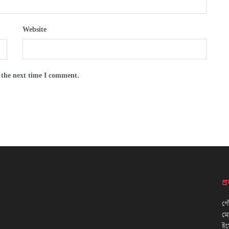
Website
 the next time I comment.
প
গৌ
ম
ইম