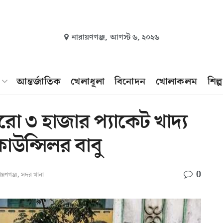
নারায়ণগঞ্জ,
আগস্ট ৬, ২০২৬
আন্তর্জাতিক
খেলাধূলা
বিনোদন
খোলাকলম
শিল্
ো ৩ হাজার প্যাকেট খাদ্য
াউন্সিলর বাবু
0
ায়ণগঞ্জ
,
সদর থানা