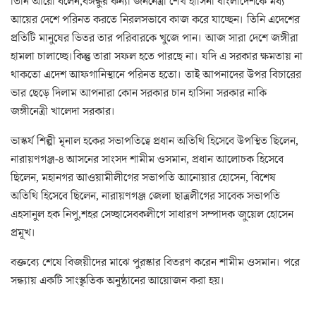
তিনি আরো বলেন,বঙ্গন্ধুর কন্যা জননেত্রী শেখ হাসিনা বাংলাদেশকে মধ্য
আয়ের দেশে পরিনত করতে নিরলসভাবে কাজ করে যাচ্ছেন। তিনি এদেশের
প্রতিটি মানুষের ভিতর তার পরিবারকে খুজে পান। আজ সারা দেশে জঙ্গীরা
হামলা চালাচ্ছে।কিন্তু তারা সফল হতে পারছে না। যদি এ সরকার ক্ষমতায় না
থাকতো এদেশ আফগানিস্থানে পরিনত হতো। তাই আপনাদের উপর বিচারের
ভার ছেড়ে দিলাম আপনারা কোন সরকার চান হাসিনা সরকার নাকি
জঙ্গীনেত্রী খালেদা সরকার।
ভাস্কর্য শিল্পী মৃনাল হকের সভাপতিত্বে প্রধান অতিথি হিসেবে উপস্থিত ছিলেন,
নারায়ণগঞ্জ-৪ আসনের সাংসদ শামীম ওসমান, প্রধান আলোচক হিসেবে
ছিলেন, মহানগর আওয়ামীলীগের সভাপতি আনোয়ার হোসেন, বিশেষ
অতিথি হিসেবে ছিলেন, নারায়ণগঞ্জ জেলা ছাত্রলীগের সাবেক সভাপতি
এহসানুল হক নিপু,শহর সেচ্ছাসেবকলীগে সাধারণ সম্পাদক জুয়েল হোসেন
প্রমূখ।
বক্তব্যে শেষে বিজয়ীদের মাঝে পুরস্কার বিতরণ করেন শামীম ওসমান। পরে
সন্ধ্যায় একটি সাংস্কৃতিক অনুষ্ঠানের আয়োজন করা হয়।