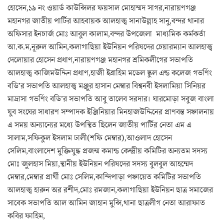
হোসেন,১৯ নং ওয়ার্ড কাউন্সিলর ফয়সাল মোহাম্মদ সাগর,নারায়ণগঞ্জ
মহানগর জাতীয় পার্টির আহবায়ক আলহাজ্ব সানাউল্লাহ সানু,বন্দর থানার
অফিসার ইনচার্জ মোঃ আবুল কালাম,বন্দর উপজেলা মাধ্যমিক কর্মকর্তা
আ.ক.ম,নূরুল আমিন,কলাগাছিয়া ইউনিয়ন পরিষদের চেয়ারম্যান আলহাজ্ব
দেলোয়ার হোসেন প্রধাণ,নারায়ণগঞ্জ মহানগর শ্রমিকলীগের সভাপতি
আলহাজ্ব কাজিমউদ্দিন প্রধাণ,হাজী ইব্রাহিম মডেল স্কুল এন্ড কলেজ গভর্ণিং
বডি’র সভাপতি আলহাজ্ব মঞ্জুর হাসান মেম্বার বিশ্বনবী ইসলামিয়া সিনিয়র
মাদ্রাসা গভর্ণিং বডি’র সভাপতি আবু তালেব সরদার। ঘারমোড়া সবুজ বাংলা
যুব সংঘের সাধারণ সম্পাদক ইঞ্জিনিয়ার মিনহাজউদ্দিনের প্রাণবন্ত সঞ্চালনায়
এ সময় অন্যান্যের মধ্যে উপস্থিত ছিলেন জাতীয় পার্টির নেতা এম এ
সালাম,সফিকুল ইসলাম ঢালী(শফি মেম্বার),আওলাদ হোসেন
সেলিম,বাংলাদেশ মুক্তিযুদ্ধ প্রজন্ম কমান্ড কেন্দ্রীয় কমিটির অন্যতম সদস্য
মোঃ জুলহাস মিয়া,স্থানীয় ইউনিয়ন পরিষদের সদস্য বুলবুল আহম্মেদ
মেম্বার,মেম্বার প্রার্থী মোঃ সেলিম,কান্দিপাড়া পঞ্চায়েত কমিটির সভাপতি
আলহাজ্ব হারুন অর রশীদ,মোঃ রমজান,কলাগাছিয়া ইউনিয়ন ছাত্র সমাজের
সাবেক সভাপতি আল আমিন জাহান মুন্সি,থানা ছাত্রলীগ নেতা আরাফাত
কবির ফাহিম,