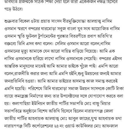
ভবিষ্যত প্রজন্মকে সঠিক শিক্ষা দেয়া হলে তারা একেকজন নক্ষত্র হিসেবে
গড়ে উঠবে।
শুক্রবার বিকেল ৫টায় প্রয়াত সাংসদ বীরমুক্তিযোদ্ধা আলহাজ্ব নাসিম
ওসমান স্মরণে বন্দরের ঘারমোড়া সবুজ বাংলা যুব সংঘ আয়োজিত নাসিম
ওসমান স্মৃতি ফুটবল টুর্ণামেন্টের পুরস্কার বিতরণীতে প্রধাণ অতিথি’র
বক্তব্যে তিনি এসব কথা বলেন। সেলিম ওসমান আরো বলেন,নাসিম
ওসমানের মৃত্যু আমাকে যেন আরো দায়িত্ব বাড়িয়ে দিয়েছে। আমি এক
নাসিম ওসমানকে হারিয়ে লাখো নাসিম ওসমানকে পেয়েছি। বন্দরের এইসব
আন্তরিক মানুষদের মাঝেই আমি আমার ভাইকে খুঁজে পাই। এমপি আরো
বলেন,রাজনীতি করার জন্য আমি এমপি হইনি,শুধু উন্নয়নের জন্যই আমার
জনপ্রতিনিধি হওয়া। আমি আমার ভাইয়ের অসমাপ্ত কাজ সমাপ্ত করতেই
এমপি হয়েছি। পরিশেষে তিনি ঘারমোড়া সমাজ উন্নয়ন সংসদকে কোটি টাকা
ব্যায়ে কমপ্লেক্স নির্মাণের জন্য তার উপদেষ্টাদের সঙ্গে যোগাযোগ করতে বলা
হয়। কলাগাছিয়া ইউনিয়ন জাতীয় পার্টির সভাপতি মোঃ বাচ্চু মিয়ার
সভাপতিত্বে অনুষ্ঠানে বিশেষ অতিথি হিসেবে ছিলেন নারায়ণগঞ্জ জেলা
জাতীয় পার্টির আহবায়ক আলহাজ্ব মোঃ আবুল জাহের,যুগ্ম আহবায়ক তথা
নারায়ণগঞ্জ সিটি কর্পোরেশনের ২৪ নং ওয়ার্ড কাউন্সিলর মোঃ আফজাল