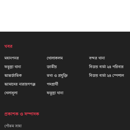
খবর
মহানগনর
খোলাকলম
বন্দর থানা
ফতুল্লা থানা
জাতীয়
বিজয় বার্তা ২৪ পরিবার
আন্তর্জাতিক
তথ্য ও প্রযুক্তি
বিজয় বার্তা ২৪ স্পেশাল
আমাদের নারায়ণগঞ্জ
পদপ্রার্থী
খেলাধূলা
ফতুল্লা থানা
প্রকাশক ও সম্পাদক
গৌতম সাহা