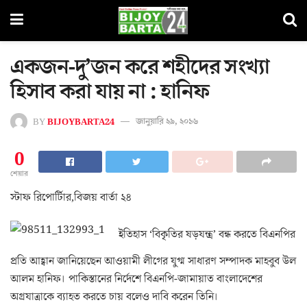
একজন-দু’জন করে শহীদের সংখ্যা
হিসাব করা যায় না : হানিফ
BY
BIJOYBARTA24
জানুয়ারি ২৯, ২০১৬
0
শেয়ার
স্টাফ রিপোর্টাির,বিজয় বার্তা ২৪
ইতিহাস ‘বিকৃতির ষড়যন্ত্র’ বন্ধ করতে বিএনপির
প্রতি আহ্বান জানিয়েছেন আওয়ামী লীগের যুগ্ম সাধারণ সম্পাদক মাহবুব উল
আলম হানিফ। পাকিস্তানের নির্দেশে বিএনপি-জামায়াত বাংলাদেশের
অগ্রযাত্রাকে ব্যাহত করতে চায় বলেও দাবি করেন তিনি।