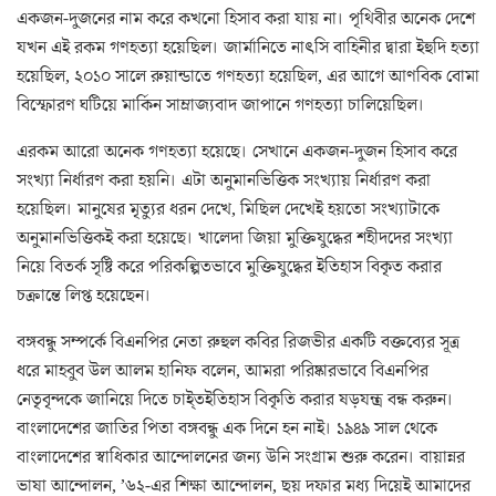
একজন-দুজনের নাম করে কখনো হিসাব করা যায় না। পৃথিবীর অনেক দেশে
যখন এই রকম গণহত্যা হয়েছিল। জার্মানিতে নাৎসি বাহিনীর দ্বারা ইহুদি হত্যা
হয়েছিল, ২০১০ সালে রুয়ান্ডাতে গণহত্যা হয়েছিল, এর আগে আণবিক বোমা
বিস্ফোরণ ঘটিয়ে মার্কিন সাম্রাজ্যবাদ জাপানে গণহত্যা চালিয়েছিল।
এরকম আরো অনেক গণহত্যা হয়েছে। সেখানে একজন-দুজন হিসাব করে
সংখ্যা নির্ধারণ করা হয়নি। এটা অনুমানভিত্তিক সংখ্যায় নির্ধারণ করা
হয়েছিল। মানুষের মৃত্যুর ধরন দেখে, মিছিল দেখেই হয়তো সংখ্যাটাকে
অনুমানভিত্তিকই করা হয়েছে। খালেদা জিয়া মুক্তিযুদ্ধের শহীদদের সংখ্যা
নিয়ে বিতর্ক সৃষ্টি করে পরিকল্পিতভাবে মুক্তিযুদ্ধের ইতিহাস বিকৃত করার
চক্রান্তে লিপ্ত হয়েছেন।
বঙ্গবন্ধু সম্পর্কে বিএনপির নেতা রুহুল কবির রিজভীর একটি বক্তব্যের সূত্র
ধরে মাহবুব উল আলম হানিফ বলেন, আমরা পরিষ্কারভাবে বিএনপির
নেতৃবৃন্দকে জানিয়ে দিতে চাই্তইতিহাস বিকৃতি করার ষড়যন্ত্র বন্ধ করুন।
বাংলাদেশের জাতির পিতা বঙ্গবন্ধু এক দিনে হন নাই। ১৯৪৯ সাল থেকে
বাংলাদেশের স্বাধিকার আন্দোলনের জন্য উনি সংগ্রাম শুরু করেন। বায়ান্নর
ভাষা আন্দোলন, ’৬২-এর শিক্ষা আন্দোলন, ছয় দফার মধ্য দিয়েই আমাদের