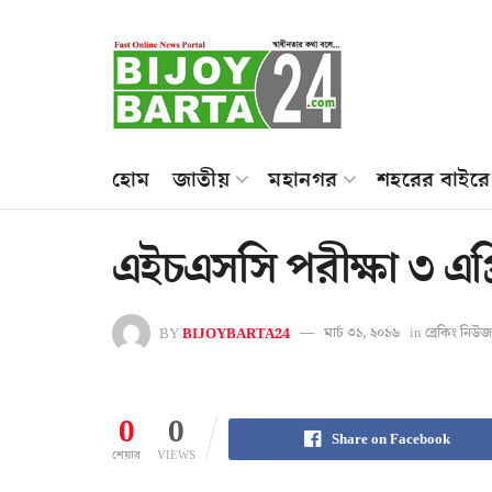
হোম
জাতীয়
মহানগর
শহরের বাইরে
এইচএসসি পরীক্ষা ৩ এপ্
BY
BIJOYBARTA24
মার্চ ৩১, ২০১৬
in
ব্রেকিং নিউজ
0
0
Share on Facebook
শেয়ার
VIEWS