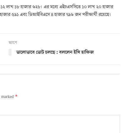
্যা ১২ লাখ ১৮ হাজার ৬২৮। এর মধ্যে এইচএসসিতে ১০ লাখ ২০ হাজার
াজার ৫৯১ এবং ডিআইবিএসে ৪ হাজার ৭৯৬ জন পরীক্ষার্থী রয়েছে।
আগে
ভালোভাবে ভোট চলছে : বললেন ইসি হাফিজ
*
re marked