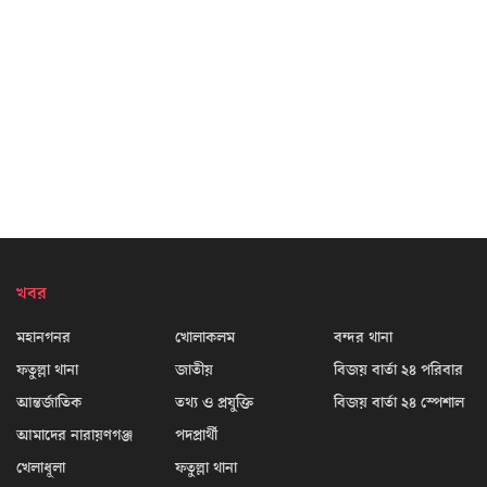
খবর
মহানগনর
খোলাকলম
বন্দর থানা
ফতুল্লা থানা
জাতীয়
বিজয় বার্তা ২৪ পরিবার
আন্তর্জাতিক
তথ্য ও প্রযুক্তি
বিজয় বার্তা ২৪ স্পেশাল
আমাদের নারায়ণগঞ্জ
পদপ্রার্থী
খেলাধূলা
ফতুল্লা থানা