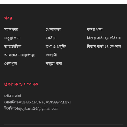
খবর
মহানগনর
খোলাকলম
বন্দর থানা
ফতুল্লা থানা
জাতীয়
বিজয় বার্তা ২৪ পরিবার
আন্তর্জাতিক
তথ্য ও প্রযুক্তি
বিজয় বার্তা ২৪ স্পেশাল
আমাদের নারায়ণগঞ্জ
পদপ্রার্থী
খেলাধূলা
ফতুল্লা থানা
প্রকাশক ও সম্পাদক
গৌতম সাহা
মোবাইলঃ-০১৯২২৭৫৮৮৮৯, ০১৭১২২৬৫৯৯৭।
ইমেইলঃ-bijoybarta24@gmail.com