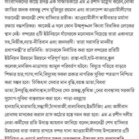
সাংবাদিকদের কাছে প্রদত্ত এক সাক্ষাতকারে এম এ রশীদ উল্লেখ করেন,নৌকা
জাতির জনক বঙ্গবন্ধু শেখ মুজিবুর রহমান এবং বাংলাদেশ আওয়ামীলীগের
সভানেত্রী জননেত্রী শেখ হাসিনার প্রতীক। আওয়ামীলীগ স্বাধীনতার মর্যাদা
রক্ষায় বদ্ধপরিকর। কাজেই এ দলে কোন উচ্ছশৃঙ্খল কিংবা বিতর্কিত লোকের
স্থান নেই। বন্দরের ৫টি ইউনিয়নে যাঁদেরকে মনোনয়ন দিয়েছে তারা একাধারে
সৎ,নির্ভীক,ন্যায়-নীতিবান এবং জনদরদী। তারা সরাসরি মাননীয়
প্রধাণমন্ত্রী’র প্রতিনিধি। তাদেরকে নির্বাচিত করা হলে বন্দরের প্রতিটি
ইউনিয়ন উন্নয়নে উন্নয়নে পরিপূর্ণ হবে। রাস্তা-ঘাট,হাট-বাজার,স্কুল
কলেজ,মসজিদ-মাদ্রাসায় আমূল পরিবর্তণ ঘটবে। বিদ্যুত গতিতে বাড়বে
শিক্ষার হার,গ্যাস,পানি,বিদ্যুসহ সকল প্রকার নাগরিক সুবিধা শতভাগ নিশ্চিত
করা সম্ভব হবে। চিকিৎসা সেবার মান বৃদ্ধি,বয়স্ক ভাতা,বিধবা
ভাতা,উপবৃত্তি,কর্মসংস্থান,চাষীদের সেচ প্রকল্প,কৃষিঋৃনের ব্যবস্থাসহ সরকারি
সুযোগ-সুবিধা বাস্তবায়ন করা হবে। পাড়া-মহল্লায়
হানাহানি,মারামারি,সন্ত্রাসী,চাঁদাবাজী,বাল্যবিবাহ,ইভটিজিং এবং জঙ্গীবাদ
রোধসহ মাদকের করাল গ্রাস কঠোর হস্তে দমন করা হবে। এম এ রশীদ দলীয়
নেতা-কর্মীদের প্রতি উদাত্ত আহবান জানিয়ে বলেন,জননেত্রী শেখ হাসিনার
উন্নয়নের ধারা বজায় রাখতে বন্দর থানা আওয়ামীলীগসহ উপজেলার ৫টি
ইউনিয়ন ও ওয়ার্ড পর্যায়ের সকল নেতৃবৃন্দকে ঐক্যবদ্ধ হয়ে অপসংস্কৃতি-