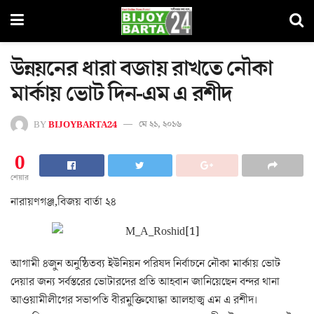
উন্নয়নের ধারা বজায় রাখতে নৌকা
মার্কায় ভোট দিন-এম এ রশীদ
BY
BIJOYBARTA24
মে ২১, ২০১৬
0
শেয়ার
নারায়ণগঞ্জ,বিজয় বার্তা ২৪
আগামী ৪জুন অনুষ্ঠিতব্য ইউনিয়ন পরিষদ নির্বাচনে নৌকা মার্কায় ভোট
দেয়ার জন্য সর্বস্তরের ভোটারদের প্রতি আহবান জানিয়েছেন বন্দর থানা
আওয়ামীলীগের সভাপতি বীরমুক্তিযোদ্ধা আলহাজ্ব এম এ রশীদ।