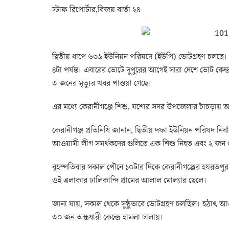
স্টাফ রিপোর্টার,বিজয় বার্তা ২৪
দ্বিতীয় ধাপে ৬৩৯ ইউনিয়ন পরিষদে (ইউপি) ভোটগ্রহণ চলছে।
৪টা পর্যন্ত। এবারের ভোটে দুপুরের আগেই সারা দেশে ভোট কেন্
৩ জনের মৃত্যুর খবর পাওয়া গেছে।
এর মধ্যে কেরানীগঞ্জে শিশু, যশোর সদর উপজেলার চাঁচড়ায় অ
কেরানীগঞ্জ প্রতিনিধি জানান, দ্বিতীয় দফা ইউনিয়ন পরিষদ নির্
আওয়ামী লীগ সমর্থকদের গুলিতে এক শিশু নিহত এবং ২ জন গুল
বৃহস্পতিবার সকাল পৌনে ১০টার দিকে কেরানীগঞ্জের হযরতপুর ই
ওই এলাকার ঢালিকান্দি গ্রামের আলাল মোল্যার ছেলে।
জানা যায়, সকাল থেকে সুষ্ঠুভাবে ভোটগ্রহণ চলছিল। হঠাৎ আওয়া
৩০ জন অস্ত্রধারী কেন্দ্রে হামলা চালায়।