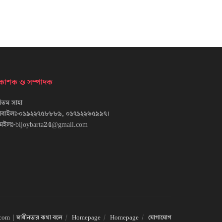
্রকাশক ও সম্পাদক
তম সাহা
োবাইলঃ-০১৯২২৭৫৮৮৮৯, ০১৭১২২৬৫৯৯৭।
েইলঃ-bijoybarta24@gmail.com
om | স্বাধীনতার কথা বলে
Homepage
Homepage
যোগাযোগ