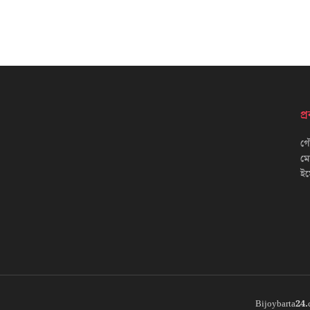
প
গৌ
ম
ইম
Bijoybarta24.c