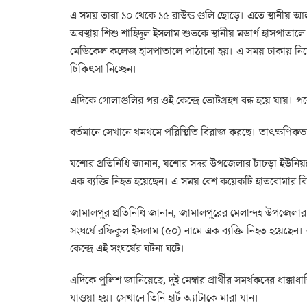
এ সময় তারা ১০ থেকে ১৫ রাউন্ড গুলি ছোড়ে। এতে স্থানীয় আলা
অবস্থায় শিশু শাহিদুল ইসলাম শুভকে স্থানীয় মডার্ণ হাসপাতালে
মেডিকেল কলেজ হাসপাতালে পাঠানো হয়। এ সময় ঢাকায় নিয়ে
চিকিৎসা নিচ্ছেন।
এদিকে গোলাগুলির পর ওই কেন্দ্রে ভোটগ্রহণ বন্ধ হয়ে যায়। পরে
বর্তমানে সেখানে থমথমে পরিস্থিতি বিরাজ করছে। তাৎক্ষণিকভ
যশোর প্রতিনিধি জানান, যশোর সদর উপজেলার চাঁচড়া ইউনিয়নের
এক ব্যক্তি নিহত হয়েছেন। এ সময় বেশ কয়েকটি হাতবোমার বিস
জামালপুর প্রতিনিধি জানান, জামালপুরের মেলান্দহ উপজেলার শ্য
সংঘর্ষে রফিকুল ইসলাম (৫০) নামে এক ব্যক্তি নিহত হয়েছেন। ব
কেন্দ্রে এই সংঘর্ষের ঘটনা ঘটে।
এদিকে পুলিশ জানিয়েছে, দুই মেম্বার প্রার্থীর সমর্থকদের ধাক্
যাওয়া হয়। সেখানে তিনি হার্ট অ্যাটাকে মারা যান।