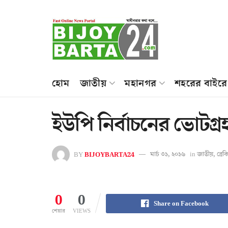
হোম
জাতীয়
মহানগর
শহরের বাইরে
ইউপি নির্বাচনের ভোটগ্
BY
BIJOYBARTA24
মার্চ ৩১, ২০১৬
in
জাতীয়
,
ব্রে
0
0
Share on Facebook
শেয়ার
VIEWS