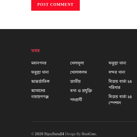
খবর
মহানগনর
খেলাধূলা
ফতুল্লা থানা
ফতুল্লা থানা
খোলাকলম
বন্দর থানা
আন্তর্জাতিক
জাতীয়
বিজয় বার্তা ২৪
পরিবার
আমাদের
তথ্য ও প্রযুক্তি
নারায়ণগঞ্জ
বিজয় বার্তা ২৪
পদপ্রার্থী
স্পেশাল
© 2020
BijoyBarta24
Design By
HostGine
.