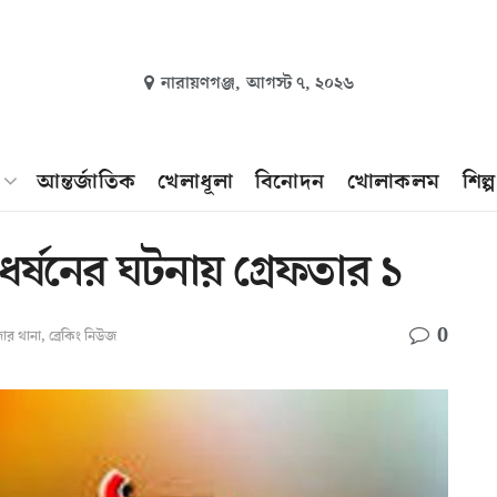
নারায়ণগঞ্জ,
আগস্ট ৭, ২০২৬
আন্তর্জাতিক
খেলাধূলা
বিনোদন
খোলাকলম
শিল্
্ষনের ঘটনায় গ্রেফতার ১
0
ার থানা
,
ব্রেকিং নিউজ