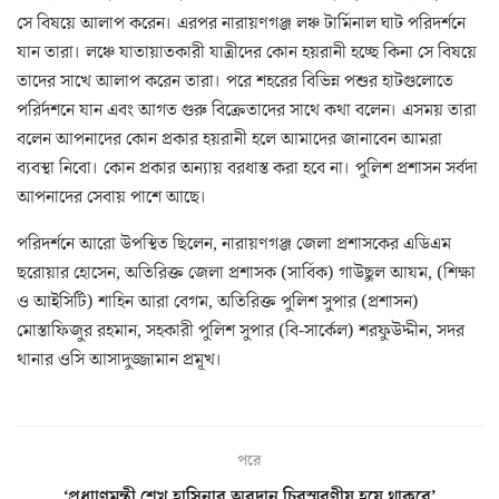
সে বিষয়ে আলাপ করেন। এরপর নারায়ণগঞ্জ লঞ্চ টার্মিনাল ঘাট পরিদর্শনে
যান তারা। লঞ্চে যাতায়াতকারী যাত্রীদের কোন হয়রানী হচ্ছে কিনা সে বিষয়ে
তাদের সাখে আলাপ করেন তারা। পরে শহরের বিভিন্ন পশুর হাটগুলোতে
পরির্দশনে যান এবং আগত গুরু বিক্রেতাদের সাথে কথা বলেন। এসময় তারা
বলেন আপনাদের কোন প্রকার হয়রানী হলে আমাদের জানাবেন আমরা
ব্যবস্থা নিবো। কোন প্রকার অন্যায় বরধাস্ত করা হবে না। পুলিশ প্রশাসন সর্বদা
আপনাদের সেবায় পাশে আছে।
পরিদর্শনে আরো উপস্থিত ছিলেন, নারায়ণগঞ্জ জেলা প্রশাসকের এডিএম
ছরোয়ার হোসেন, অতিরিক্ত জেলা প্রশাসক (সার্বিক) গাউছুল আযম, (শিক্ষা
ও আইসিটি) শাহিন আরা বেগম, অতিরিক্ত পুলিশ সুপার (প্রশাসন)
মোস্তাফিজুর রহমান, সহকারী পুলিশ সুপার (বি-সার্কেল) শরফুউদ্দীন, সদর
থানার ওসি আসাদুজ্জামান প্রমূখ।
পরে
‌‘প্রধাাণমন্ত্রী শেখ হাসিনার অবদান চিরস্মরণীয় হয়ে থাকবে’