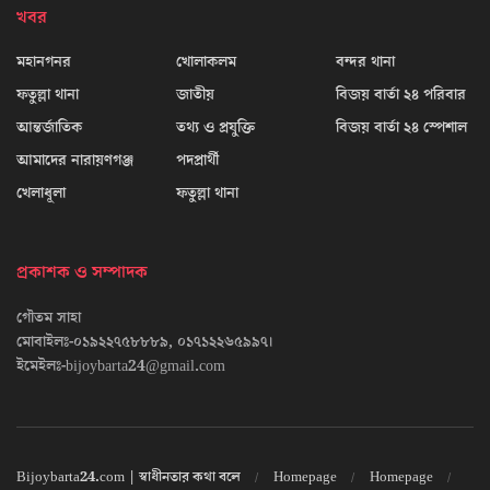
খবর
মহানগনর
খোলাকলম
বন্দর থানা
ফতুল্লা থানা
জাতীয়
বিজয় বার্তা ২৪ পরিবার
আন্তর্জাতিক
তথ্য ও প্রযুক্তি
বিজয় বার্তা ২৪ স্পেশাল
আমাদের নারায়ণগঞ্জ
পদপ্রার্থী
খেলাধূলা
ফতুল্লা থানা
প্রকাশক ও সম্পাদক
গৌতম সাহা
মোবাইলঃ-০১৯২২৭৫৮৮৮৯, ০১৭১২২৬৫৯৯৭।
ইমেইলঃ-bijoybarta24@gmail.com
Bijoybarta24.com | স্বাধীনতার কথা বলে
Homepage
Homepage