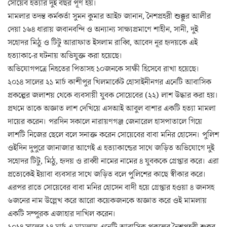
সোয়েব হত্যার দুই বছর পূর্ণ হয়।
মামলার তদন্ত কর্মকর্তা সুমন কুমার আইচ জানান, নৈশপ্রহরী শুক্কুর আলীর
দেয়া ১৬৪ ধারায় জবানবন্দি ও অন্যান্য সাক্ষ্যপ্রমাণে শাহীন, সানী, দুই
সহোদর মিঠু ও টিটু আরাফাত ইসলাম রাব্বি, আবেদ নূর হৃদয়কে এই
হত্যাকা-ের ঘটনায় অভিযুক্ত করা হয়েছে।
অভিযোগপত্রে নিহতের পিতাসহ ১০জনকে সাক্ষী হিসেবে রাখা হয়েছে।
২০১৪ সালের ২১ মার্চ কাশীপুর খিলমার্কেট হোসাইনীনগর এনেটি আবাসিক
প্রকল্পের জলাশয় থেকে ব্যবসায়ী যুবক সোয়েবের (২২) লাশ উদ্ধার করা হয়।
প্রথমে তাকে অজ্ঞাত লাশ দেখিয়ে এসআই আবুল বাশার একটি হত্যা মামলা
দায়ের করেন। পরদিন সকালে নারায়ণগঞ্জ জেনারেল হাসপাতালে গিয়ে
লাশটি নিজের ছেলে বলে সনাক্ত করেন সোয়েবের বাবা মনির হোসেন। পুলিশ
ওইদিন দুপুরে জানাজার আগেই এ হত্যাকান্ডের সাথে জড়িত অভিযোগে দুই
সহোদর টিটু, মিঠু, হৃদয় ও রাব্বী নামের নামের ৪ যুবককে গ্রেপ্তার করে। এরা
প্রত্যেকেই ইয়াবা ব্যবসার সাথে জড়িত বলে পুলিশের কাছে স্বীকার করে।
এরপর রাতে সোয়েবের বাবা মনির হোসেন বাদী হয়ে গ্রেপ্তার হওয়া ৪ জনসহ
৬জনের নাম উল্লেখ করে আরো কয়েকজনকে অজ্ঞাত করে ওই মামলায়
একটি সম্পুরক এজাহার দাখিল করেন।
২০১৪ সালের ২৪ মার্চ এ মামলায় এনেটি আবাসিক প্রকল্পের নৈশপ্রহরী শুক্কুর