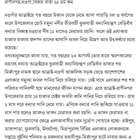
রাণীনগর,নওগাঁ,বিজয় বার্তা ২৪ ডট কম
নওগাঁর আত্রাইয়ে গত বছরে উজান থেকে নেমে আসা পাহাড়ি ঢল ও বর্ষণের
ফলে উপজেলার ছোট যমুনা নদীর তীরবর্তী ফুলবাড়ী বন্যানিয়ন্ত্রণ বেড়িবাঁধ
বন্যায় বিধ্বস্ত হওয়ার র্দীঘ ১১ মাসেও মেরামত হয়নি। ফলে ওই এলাকার
হাজার হাজার জনগন তাদের আবাদি ফসল নিয়ে উদ্বেগ আর উৎকন্ঠার মধ্যে
রয়েছে।
তথ্যঅনুসন্ধানে জানা যায়, গত বছরের ২৩ আগস্ট ভোর রাতে স্মরণকালের
ভয়াবহ বন্যায় আত্রাইয়ের ফুরবাড়ী বন্যানিয়ন্ত্রণ বেড়িবাঁধ ভাঙ্গার পর
মির্জাপুর নামক স্থানে আত্রাই-নওগাঁ আঞ্চলিক সড়ক ভেঙে আশেপাশের
এলাকার সমুদয় ফসল পানির নিচে তলিয়ে যায়। সেই সাথে এলাকার শত শত
পরিবার পানিবন্দী হয়ে মানবেতর জীবন যাপন করে। এতে আত্রাই-রাণীনগর
উপজেলার প্রায় ১৪ হাজার হেক্টর ফসলি জমি পানির নিচে তলিয়ে যায়। প্রায়
২ মাস পরে বন্যার পানি নেমে যায়। এদিকে বন্যার পানি শুকিয়ে যাওয়ার ১১
মাস পার হলেও আজও ভাঙ্গন মেরামত করা হয়নি। এ ভাঙ্গন মেরামত না
করায় যোগাযোগের ক্ষেত্রে এলাকাবাসীর চরম দুর্ভোগ পোহাতে হচ্ছে। রাইপুর,
ডাঙ্গাপাড়া, ফুলবাড়ি, উদনপৈয়, মিরাপুরসহ বিভিন্ন এলাকার লোকজনকে
সপ্তাহে দুইদিন শনিবার ও মঙ্গলবার ভবানীপুর-মির্জাপুর হাটে যাবার জন্য এ