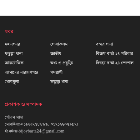
খবর
মহানগনর
খোলাকলম
বন্দর থানা
ফতুল্লা থানা
জাতীয়
বিজয় বার্তা ২৪ পরিবার
আন্তর্জাতিক
তথ্য ও প্রযুক্তি
বিজয় বার্তা ২৪ স্পেশাল
আমাদের নারায়ণগঞ্জ
পদপ্রার্থী
খেলাধূলা
ফতুল্লা থানা
প্রকাশক ও সম্পাদক
গৌতম সাহা
মোবাইলঃ-০১৯২২৭৫৮৮৮৯, ০১৭১২২৬৫৯৯৭।
ইমেইলঃ-bijoybarta24@gmail.com