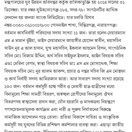
মন্ত্রণালয়ের যুব উন্নয়ন অধিদপ্তর কর্তৃক তালিকাভুক্তি হয় ২০১৪ সালের ৩১
ডিসেম্বর। যার নম্বর-যুউঅ/নাঃগঞ্জ-১৮৫, সদর-৭৮। সংগঠনটির আর্থিক
লেনদেন হয় জনতা ব্যাংক লিমিটেডে। যার চলতি হিসাব
নম্বর-০০৫০-০২১০০১৭৮০০ গোদনাইল শাখা, সিদ্ধিরগঞ্জ, নারায়ণগঞ্জ।
বর্তমান কার্যনির্বাহী পরিষদের সদস্য সংখ্যা ১১ জন। তারা হলেন-চেয়ারম্যান
এম এ মান্নান ভূঁইয়া, ভাইস চেয়ারম্যান জাহাঙ্গীর হোসেন স্বাধীন, মহাসচিব
সাউদ নূর এ আল হাসান, যুগ্ম মহাসচিব, ইকবাল আহমেদ রিপন, সাংগঠনিক
সচিব মোঃ নিজাম উদ্দিন, অর্থ সচিব সাইফুল ইসলাম, আইন বিষয়ক সচিব
এডঃ মেরিনা বেগম, স্বাস্থ্য বিষয়ক সচিব ডাঃ এস এম মোসাদ্দেক, শিক্ষা
বিষয়ক সচিব মোঃ নুর আলম আকন্দ, প্রচার ও দপ্তর সচিব জি এম মোস্তফা
ও কার্য নির্বাহী সদস্য আমিরজান আরা। আর সাধারণ সদস্য সংখ্যা রয়েছে
১৩০ জন। বর্তমান কর্মসূচী হচ্ছে গরীব ও মেধাবী ছাত্র-ছাত্রীদের মধ্যে
বিনামূল্যে শিক্ষা সামগ্রী বিতরণ, অস্বচ্ছল রোগীদের বিনামূল্যে ঔষধ
বিতরণসহ স্বাস্থ্যসেবা প্রদান করা, যৌন হয়রানি ও মাদকদ্রব্য নিয়ন্ত্রণে
গণসচেতনতামূলক কার্যক্রম এবং নারী ও পুরুষ নির্যাতনের বিরুদ্ধে
সামাজিক আন্দোলন গড়ে তোলা। প্রতিভা বিকাশে সাহিত্য ও সাংস্কৃতিক
কর্মসূচী সহ যুবদের বিভিন্ন প্রশিক্ষণ কর্মশালার ব্যবস্থা করা। এছাড়া জাতীয়