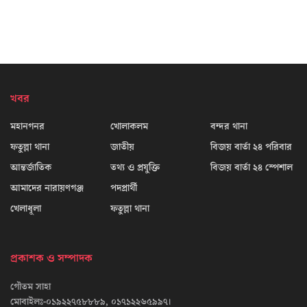
খবর
মহানগনর
খোলাকলম
বন্দর থানা
ফতুল্লা থানা
জাতীয়
বিজয় বার্তা ২৪ পরিবার
আন্তর্জাতিক
তথ্য ও প্রযুক্তি
বিজয় বার্তা ২৪ স্পেশাল
আমাদের নারায়ণগঞ্জ
পদপ্রার্থী
খেলাধূলা
ফতুল্লা থানা
প্রকাশক ও সম্পাদক
গৌতম সাহা
মোবাইলঃ-০১৯২২৭৫৮৮৮৯, ০১৭১২২৬৫৯৯৭।