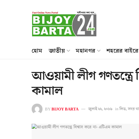
হোম
জাতীয়
মহানগর
শহরের বাইরে
আওয়ামী লীগ গণতন্ত্রে 
কামাল
BY
BIJOY BARTA
জুলাই ২২, ২০১৬
in
লিড
,
সদর থা