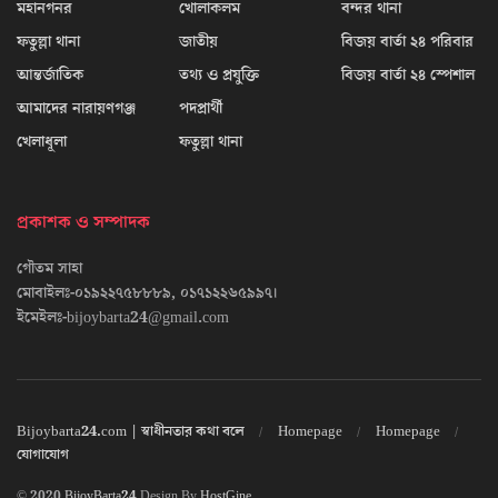
মহানগনর
খোলাকলম
বন্দর থানা
ফতুল্লা থানা
জাতীয়
বিজয় বার্তা ২৪ পরিবার
আন্তর্জাতিক
তথ্য ও প্রযুক্তি
বিজয় বার্তা ২৪ স্পেশাল
আমাদের নারায়ণগঞ্জ
পদপ্রার্থী
খেলাধূলা
ফতুল্লা থানা
প্রকাশক ও সম্পাদক
গৌতম সাহা
মোবাইলঃ-০১৯২২৭৫৮৮৮৯, ০১৭১২২৬৫৯৯৭।
ইমেইলঃ-bijoybarta24@gmail.com
Bijoybarta24.com | স্বাধীনতার কথা বলে
Homepage
Homepage
যোগাযোগ
© 2020
BijoyBarta24
Design By
HostGine
.